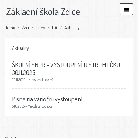
Základní škola Zdice
Domů
Žáci
Třídy
1. A
Aktuality
Aktuality
ŠKOLNÍ SBOR - VYSTOUPENÍ U STROMEČKU
30.11.2025
26.11.2025 – Miroslava Lodeová
Písně na vánoční vystoupení
5.10.2025 – Miroslava Lodeová