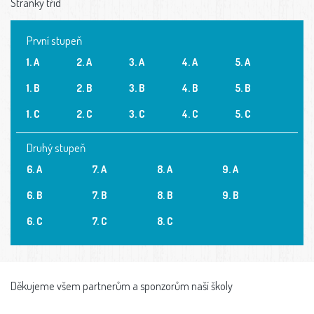
Stránky tříd
První stupeň
1. A
2. A
3. A
4. A
5. A
1. B
2. B
3. B
4. B
5. B
1. C
2. C
3. C
4. C
5. C
Druhý stupeň
6. A
7. A
8. A
9. A
6. B
7. B
8. B
9. B
6. C
7. C
8. C
Děkujeme všem partnerům a sponzorům naší školy