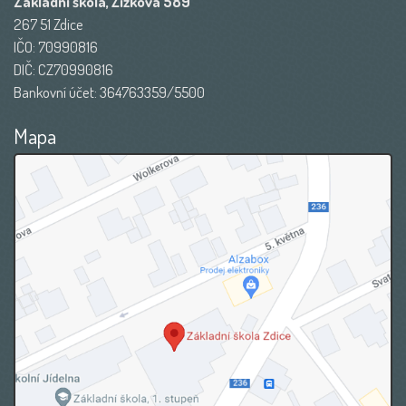
Základní škola, Žižkova 589
267 51 Zdice
IČO: 70990816
DIČ: CZ70990816
Bankovní účet: 364763359/5500
Mapa