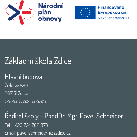
Základní škola Zdice
Hlavní budova
Žižkova 589
267 51 Zdice
GPS:
49.9108032N, 13.9735451E
Ředitel školy - PaedDr. Mgr. Pavel Schneider
Tel:
+ 420 724 762 873
Email:
pavel.schneider@zszdice.cz