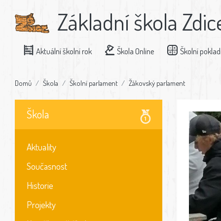
Základní škola Zdic
Aktuální školní rok
Škola Online
Školní pokla
Domů
Škola
Školní parlament
Žákovský parlament
Škola
Aktuality
Současnost
Historie
Projekty