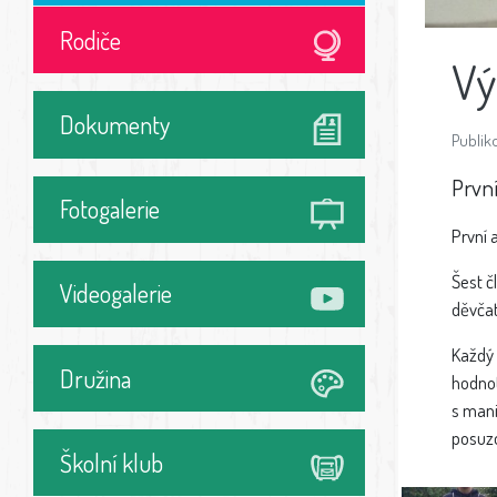
Rodiče
Vý
Dokumenty
Publiko
Prvn
Fotogalerie
První 
Šest č
Videogalerie
děvčat
Každý 
Družina
hodnot
s mani
posuzo
Školní klub