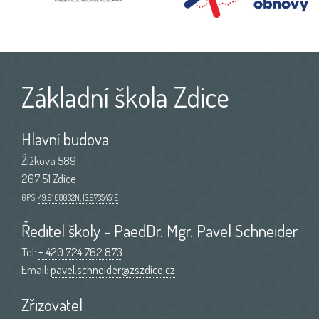
Základní škola Zdice
Hlavní budova
Žižkova 589
267 51 Zdice
GPS:
49.9108032N, 13.9735451E
Ředitel školy - PaedDr. Mgr. Pavel Schneider
Tel:
+ 420 724 762 873
Email:
pavel.schneider@zszdice.cz
Zřizovatel