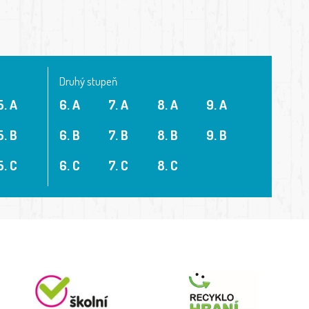
Druhý stupeň
5. A
6. A
7. A
8. A
9. A
5. B
6. B
7. B
8. B
9. B
5. C
6. C
7. C
8. C