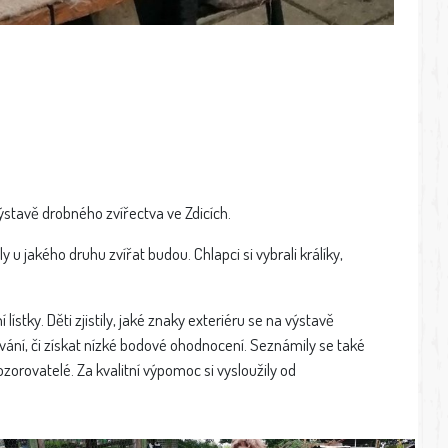
výstavě drobného zvířectva ve Zdicích.
 u jakého druhu zvířat budou. Chlapci si vybrali králíky,
ístky. Děti zjistily, jaké znaky exteriéru se na výstavě
vání, či získat nízké bodové ohodnocení. Seznámily se také
zorovatelé. Za kvalitní výpomoc si vysloužily od