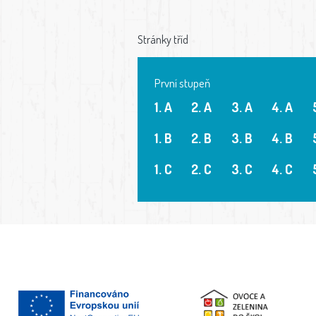
Stránky tříd
První stupeň
1. A
2. A
3. A
4. A
1. B
2. B
3. B
4. B
1. C
2. C
3. C
4. C