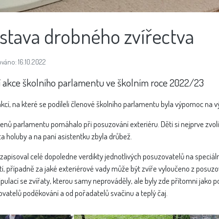
stava drobného zvířectva
váno: 16.10.2022
í akce školního parlamentu ve školním roce 2022/23
akcí, na které se podíleli členové školního parlamentu byla výpomoc na 
lenů parlamentu pomáhalo při posuzování exteriéru. Děti si nejprve zvolily
a holuby a na paní asistentku zbyla drůbež.
zapisoval celé dopoledne verdikty jednotlivých posuzovatelů na speciální l
í, případně za jaké exteriérové vady může být zvíře vyloučeno z posuzo
pulací se zvířaty, kterou samy neprováděly, ale byly zde přítomni jako po
vatelů poděkování a od pořadatelů svačinu a teplý čaj.