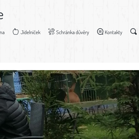
e
dna
Jídelníček
Schránka důvěry
Kontakty