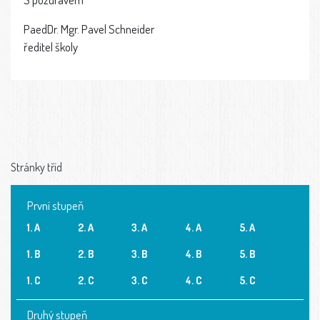
PaedDr. Mgr. Pavel Schneider
ředitel školy
Stránky tříd
První stupeň
1. A
2. A
3. A
4. A
5. A
1. B
2. B
3. B
4. B
5. B
1. C
2. C
3. C
4. C
5. C
Druhý stupeň