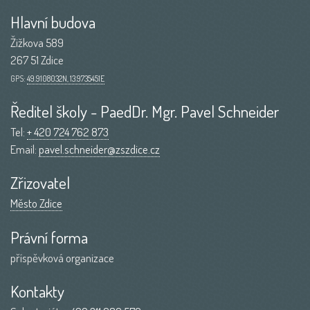
Hlavní budova
Žižkova 589
267 51 Zdice
GPS:
49.9108032N, 13.9735451E
Ředitel školy - PaedDr. Mgr. Pavel Schneider
Tel:
+ 420 724 762 873
Email:
pavel.schneider@zszdice.cz
Zřizovatel
Město Zdice
Právní forma
příspěvková organizace
Kontakty