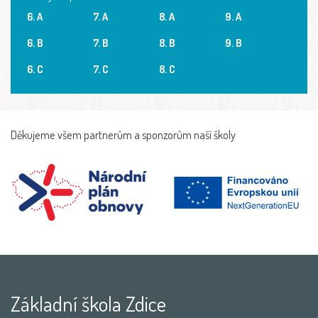
6. A
7. A
8. A
9. A
6. B
7. B
8. B
9. B
6. C
7. C
8. C
Děkujeme všem partnerům a sponzorům naší školy
Základní škola Zdice