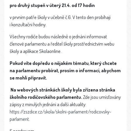
pro druhý stupeň v úterý 21.4. od 17 hodin
v prvním patře školy v učebně č.6. V tento den probíhají
i konzultační hodiny.
Všechny rodiče budou následně o jednání informovat
členové parlamentu a ředitel školy prostřednictvím webu
školy a aplikace Skolaonline.
Pokud víte dopředu o nějakém tématu, který chcete
na parlamentu probírat, prosím o informaci, abychom
se mohli připravit.
Na webových stránkách školy byla zřízena stránka
školního rodičovského parlamentu.
Zde jsou umísťovány
zápisy z minulých jednání a další aktuality:
https://zszdice.cz/skola/skolni-parlament/rodicovsky-
parlament
.
S pozdravem