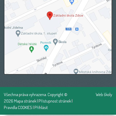
Všechna práva vyhrazena. Copyright ©
Web školy
2026
Mapa stránek
|
Přístupnost stránek
|
Pravidla COOKIES
|
Přihlásit