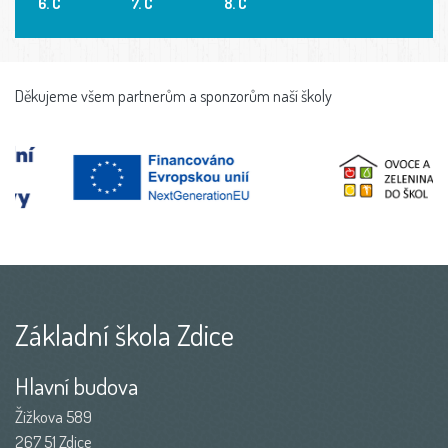
6. C
7. C
8. C
Děkujeme všem partnerům a sponzorům naší školy
Základní škola Zdice
Hlavní budova
Žižkova 589
267 51 Zdice