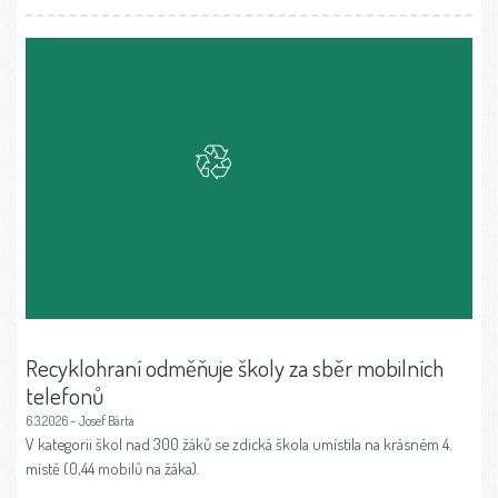
Recyklohraní odměňuje školy za sběr mobilních
telefonů
6.3.2026 – Josef Bárta
V kategorii škol nad 300 žáků se zdická škola umístila na krásném 4.
místě (0,44 mobilů na žáka).