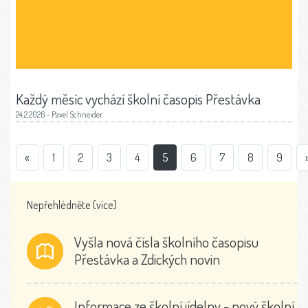
Každý měsíc vychází školní časopis Přestávka
24.2.2026 – Pavel Schneider
«
1
2
3
4
5
6
7
8
9
Nepřehlédněte
(více)
Vyšla nová čísla školního časopisu
Přestávka a Zdických novin
Informace ze školní jídelny - nový školní