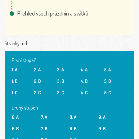
Přehled všech prázdnin a svátků
Stránky tříd
První stupeň
1. A
2. A
3. A
4. A
5. A
1. B
2. B
3. B
4. B
5. B
1. C
2. C
3. C
4. C
5. C
Druhý stupeň
6. A
7. A
8. A
9. A
6. B
7. B
8. B
9. B