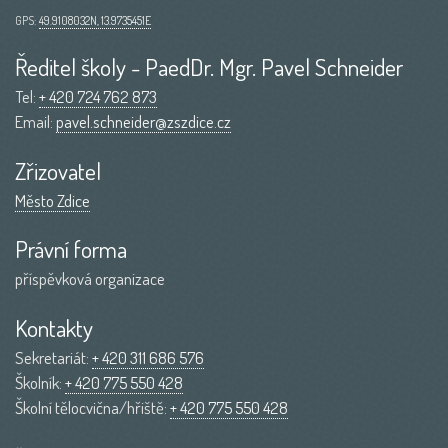
GPS:
49.9108032N, 13.9735451E
Ředitel školy - PaedDr. Mgr. Pavel Schneider
Tel:
+ 420 724 762 873
Email:
pavel.schneider@zszdice.cz
Zřizovatel
Město Zdice
Právní forma
příspěvková organizace
Kontakty
Sekretariát:
+ 420 311 686 576
Školník:
+ 420 775 550 428
Školní tělocvična/hřiště:
+ 420 775 550 428