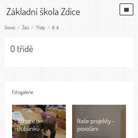
Základní škola Zdice
Domů
Žáci
Třídy
8. A
O třídě
Fotogalerie
Vánoce u
Naše projekty -
Dubánků
povolání