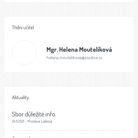
Třídní učitel
Mgr.
Helena Moutelíková
helena.moutelikova@zszdice.cz
Aktuality
Sbor důležité info.
24.11.2021 – Miroslava Lodeová