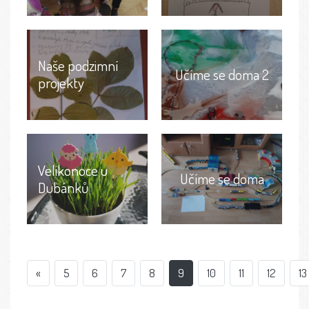
Naše podzimní
Učíme se doma 2
projekty
Velikonoce u
Učíme se doma
Dubánků
«
5
6
7
8
9
10
11
12
13