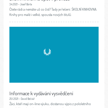
3.4.2021 – Josef Bárta
Čtete rádi a nemáte už co číst? Tady je řešení. ŠKOLNÍ KNIHOVNA.
Knihy pro malé i velké, spousta nových titulů.
Informace k vydávání vysvědčení
25.1.2021 – David Bečvář
Žáci, kteří mají on-line výuku, dostanou výpis z pololetního