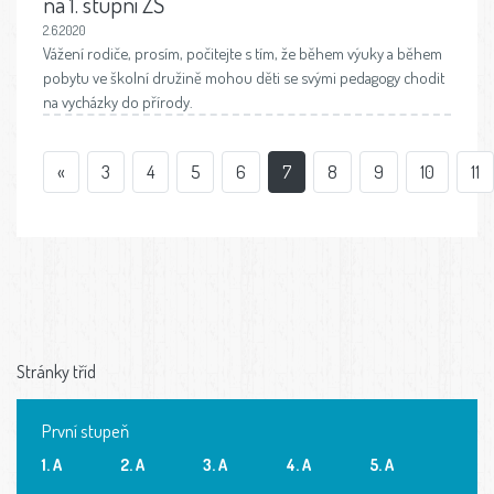
na 1. stupni ZŠ
2.6.2020
Vážení rodiče, prosím, počitejte s tím, že během výuky a během
pobytu ve školní družině mohou děti se svými pedagogy chodit
na vycházky do přírody.
«
3
4
5
6
7
8
9
10
11
Stránky tříd
První stupeň
1. A
2. A
3. A
4. A
5. A