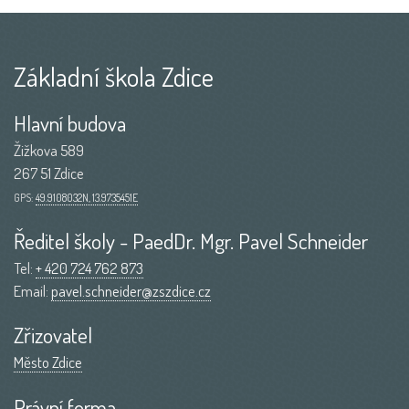
Základní škola Zdice
Hlavní budova
Žižkova 589
267 51 Zdice
GPS:
49.9108032N, 13.9735451E
Ředitel školy - PaedDr. Mgr. Pavel Schneider
Tel:
+ 420 724 762 873
Email:
pavel.schneider@zszdice.cz
Zřizovatel
Město Zdice
Právní forma