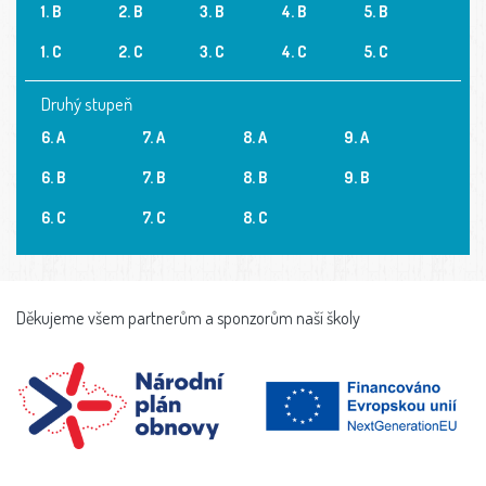
1. B
2. B
3. B
4. B
5. B
1. C
2. C
3. C
4. C
5. C
Druhý stupeň
6. A
7. A
8. A
9. A
6. B
7. B
8. B
9. B
6. C
7. C
8. C
Děkujeme všem partnerům a sponzorům naší školy