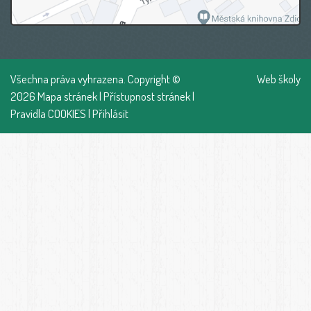
Všechna práva vyhrazena. Copyright ©
Web školy
2026
Mapa stránek
|
Přístupnost stránek
|
Pravidla COOKIES
|
Přihlásit