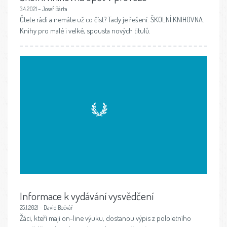
3.4.2021 – Josef Bárta
Čtete rádi a nemáte už co číst? Tady je řešení. ŠKOLNÍ KNIHOVNA.
Knihy pro malé i velké, spousta nových titulů.
Informace k vydávání vysvědčení
25.1.2021 – David Bečvář
Žáci, kteří mají on-line výuku, dostanou výpis z pololetního