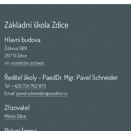
Základní škola Zdice
Hlavní budova
Žižkova 589
267 51 Zdice
GPS:
49.9108032N, 13.9735451E
Ředitel školy - PaedDr. Mgr. Pavel Schneider
Tel:
+ 420 724 762 873
Email:
pavel.schneider@zszdice.cz
Zřizovatel
Město Zdice
Právní forma