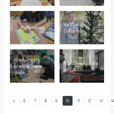
Vánoce u
Matematika
Dubánků
Předvánoční
Návštěva kostela
přespávání ve
ve Zdicích
škole
«
6
7
8
9
10
11
12
13
14