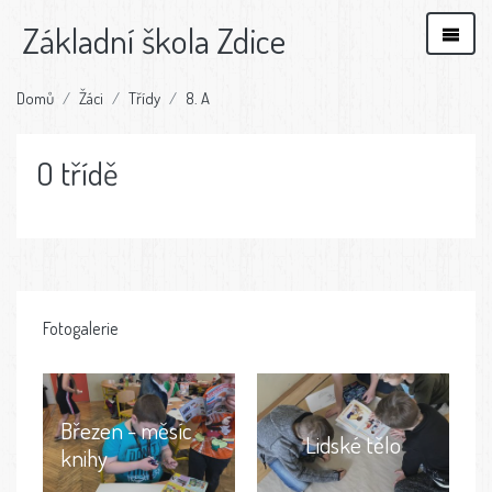
Základní škola Zdice
Domů
Žáci
Třídy
8. A
O třídě
Fotogalerie
Březen - měsíc
Lidské tělo
knihy