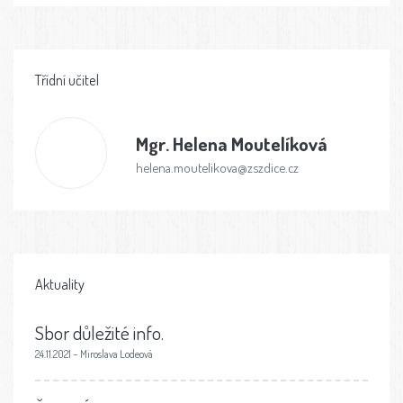
Třídní učitel
Mgr.
Helena Moutelíková
helena.moutelikova@zszdice.cz
Aktuality
Sbor důležité info.
24.11.2021 – Miroslava Lodeová