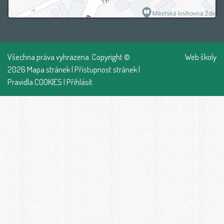
Všechna práva vyhrazena. Copyright ©
Web školy
2026
Mapa stránek
|
Přístupnost stránek
|
Pravidla COOKIES
|
Přihlásit