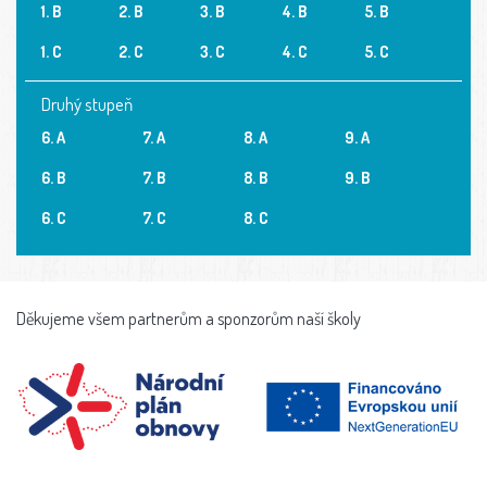
1. B
2. B
3. B
4. B
5. B
1. C
2. C
3. C
4. C
5. C
Druhý stupeň
6. A
7. A
8. A
9. A
6. B
7. B
8. B
9. B
6. C
7. C
8. C
Děkujeme všem partnerům a sponzorům naší školy