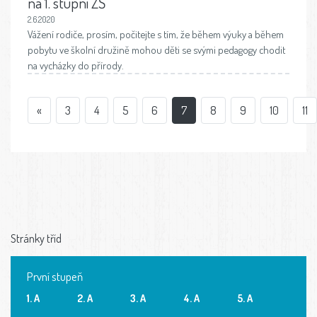
na 1. stupni ZŠ
2.6.2020
Vážení rodiče, prosím, počitejte s tím, že během výuky a během
pobytu ve školní družině mohou děti se svými pedagogy chodit
na vycházky do přírody.
«
3
4
5
6
7
8
9
10
11
Stránky tříd
První stupeň
1. A
2. A
3. A
4. A
5. A