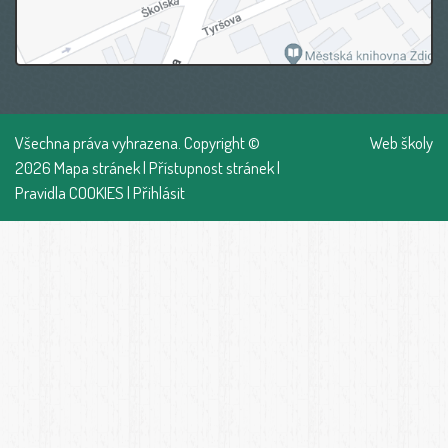
Všechna práva vyhrazena. Copyright ©
Web školy
2026
Mapa stránek
|
Přístupnost stránek
|
Pravidla COOKIES
|
Přihlásit