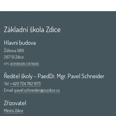
Základní škola Zdice
Hlavní budova
Žižkova 589
267 51 Zdice
GPS:
49.9108032N, 13.9735451E
Ředitel školy - PaedDr. Mgr. Pavel Schneider
Tel:
+ 420 724 762 873
Email:
pavel.schneider@zszdice.cz
Zřizovatel
Město Zdice