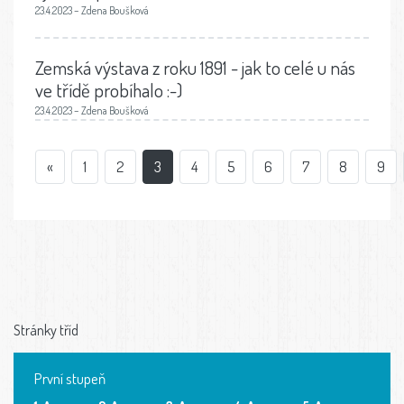
23.4.2023 – Zdena Boušková
Zemská výstava z roku 1891 - jak to celé u nás
ve třídě probíhalo :-)
23.4.2023 – Zdena Boušková
«
1
2
3
4
5
6
7
8
9
Stránky tříd
První stupeň