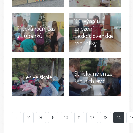
100. výročí
Předvánoční čas
založení
u Dubánků
Československé
republiky
Střípky nejen ze
Les ve škole
školních lavic
«
7
8
9
10
11
12
13
14
1