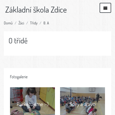
Základní škola Zdice
Domů
Žáci
Třídy
8. A
O třídě
Fotogalerie
Parketujeme :-)
Sovy a dravci