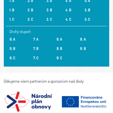
1. A
2. A
3. A
4. A
5. A
1. B
2. B
3. B
4. B
5. B
1. C
2. C
3. C
4. C
5. C
Druhý stupeň
6. A
7. A
8. A
9. A
6. B
7. B
8. B
9. B
6. C
7. C
8. C
Děkujeme všem partnerům a sponzorům naší školy