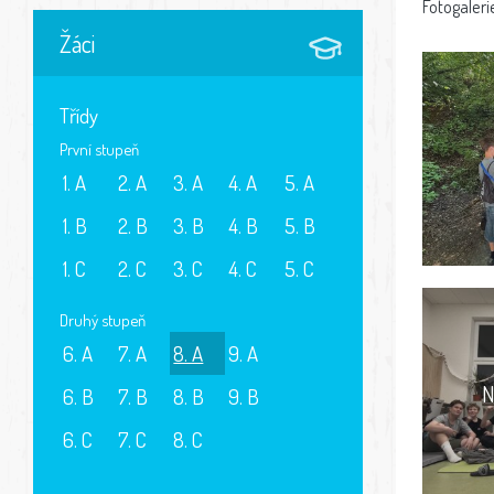
Fotogaleri
Žáci
Třídy
První stupeň
1. A
2. A
3. A
4. A
5. A
1. B
2. B
3. B
4. B
5. B
1. C
2. C
3. C
4. C
5. C
Druhý stupeň
6. A
7. A
8. A
9. A
N
6. B
7. B
8. B
9. B
6. C
7. C
8. C