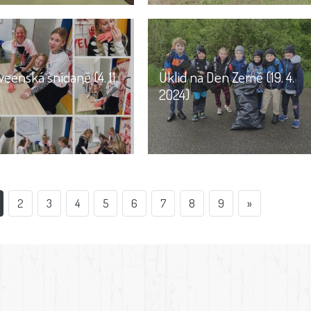
eenská snídaně (4. 11.
Úklid na Den Země (19. 4.
2024)
2
3
4
5
6
7
8
9
»