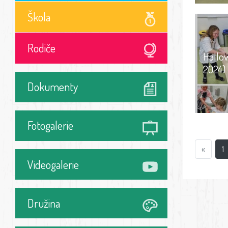
Škola
Rodiče
Hallow
2024)
Dokumenty
Fotogalerie
«
1
Videogalerie
Družina