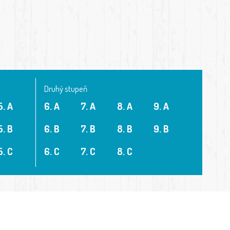
Druhý stupeň
5. A
6. A
7. A
8. A
9. A
5. B
6. B
7. B
8. B
9. B
5. C
6. C
7. C
8. C