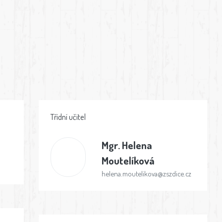
Třídní učitel
Mgr.
Helena
Moutelíková
helena.moutelikova@zszdice.cz