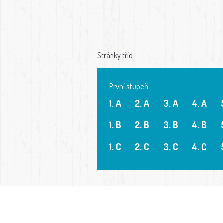
Stránky tříd
První stupeň
1. A
2. A
3. A
4. A
1. B
2. B
3. B
4. B
1. C
2. C
3. C
4. C