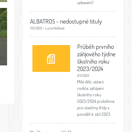
vybavení?
ALBATROS - nedostupné tituly
3.10.2023 – Lucie Hošková
Průběh prvního
zářijového týdne
školního roku
2023/2024
21.11.2023
Milé děti, vážení
rodiče, zahájení
školního roku
2023/2024 proběhne
pro všechny třídy v
pondělí 4. září 2023.