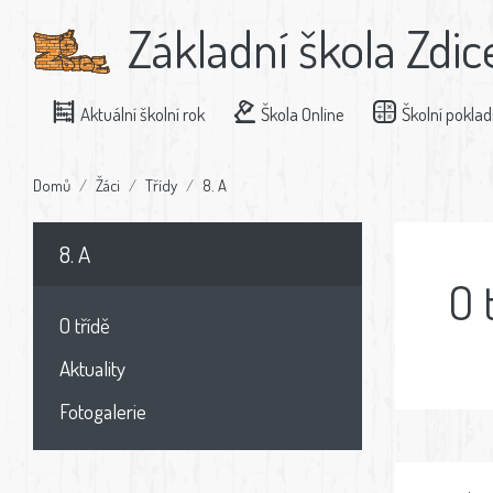
Základní škola Zdic
Aktuální školní rok
Škola Online
Školní pokla
Domů
Žáci
Třídy
8. A
8. A
O 
O třídě
Aktuality
Fotogalerie