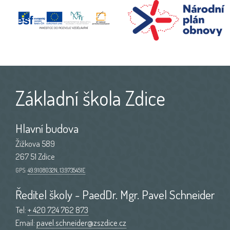
Základní škola Zdice
Hlavní budova
Žižkova 589
267 51 Zdice
GPS:
49.9108032N, 13.9735451E
Ředitel školy - PaedDr. Mgr. Pavel Schneider
Tel:
+ 420 724 762 873
Email:
pavel.schneider@zszdice.cz