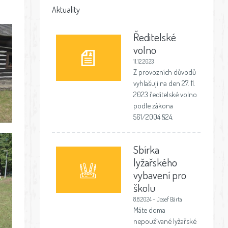
Aktuality
Ředitelské
volno
11.12.2023
Z provozních důvodů
vyhlašuji na den 27. 11.
2023 ředitelské volno
podle zákona
561/2004 §24.
Sbírka
lyžařského
vybavení pro
.
školu
8.8.2024 – Josef Bárta
Máte doma
nepoužívané lyžařské