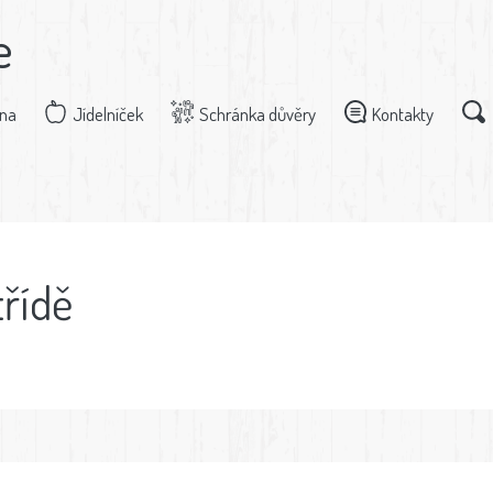
e
dna
Jídelníček
Schránka důvěry
Kontakty
třídě