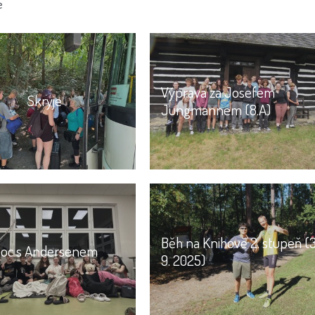
e
Výprava za Josefem
Skryje
Jungmannem (8.A)
Běh na Knihově 2. stupeň (3
oc s Andersenem
9. 2025)