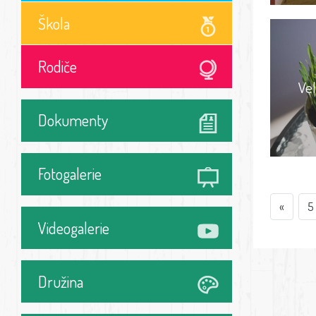
Škola
Rodiče
Ve
Dokumenty
Fotogalerie
«
5
Videogalerie
Družina