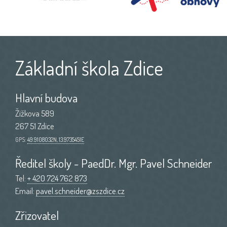
Základní škola Zdice
Hlavní budova
Žižkova 589
267 51 Zdice
GPS:
49.9108032N, 13.9735451E
Ředitel školy - PaedDr. Mgr. Pavel Schneider
Tel:
+ 420 724 762 873
Email:
pavel.schneider@zszdice.cz
Zřizovatel