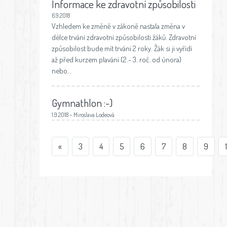
Informace ke zdravotní způsobilosti
6.9.2018
Vzhledem ke změně v zákoně nastala změna v
délce trvání zdravotní způsobilosti žáků. Zdravotní
způsobilost bude mít trvání 2 roky. Žák si ji vyřídí
až před kurzem plavání (2.- 3. roč. od února)
nebo…
Gymnathlon :-)
1.9.2018 – Miroslava Lodeová
«
3
4
5
6
7
8
9