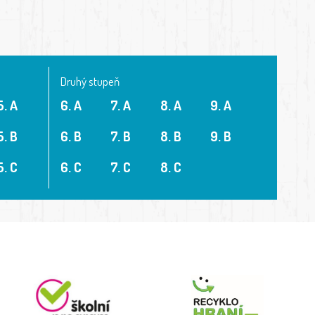
Druhý stupeň
5. A
6. A
7. A
8. A
9. A
5. B
6. B
7. B
8. B
9. B
5. C
6. C
7. C
8. C