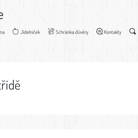
e
dna
Jídelníček
Schránka důvěry
Kontakty
třídě