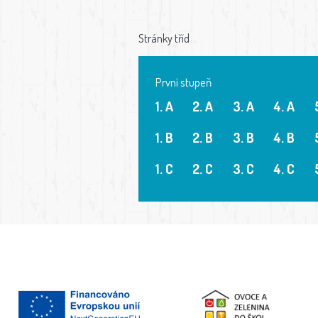
Stránky tříd
První stupeň
1. A
2. A
3. A
4. A
1. B
2. B
3. B
4. B
1. C
2. C
3. C
4. C