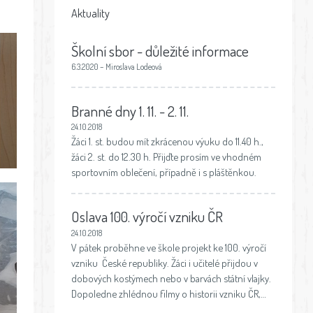
Aktuality
Školní sbor - důležité informace
6.3.2020 – Miroslava Lodeová
Branné dny 1. 11. - 2. 11.
24.10.2018
Žáci 1. st. budou mít zkrácenou výuku do 11.40 h.,
žáci 2. st. do 12.30 h. Přijďte prosím ve vhodném
sportovním oblečení, případně i s pláštěnkou.
Oslava 100. výročí vzniku ČR
24.10.2018
V pátek proběhne ve škole projekt ke 100. výročí
vzniku České republiky. Žáci i učitelé přijdou v
dobových kostýmech nebo v barvách státní vlajky.
Dopoledne zhlédnou filmy o historii vzniku ČR,…