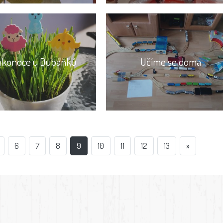
likonoce u Dubánků
Učíme se doma
6
7
8
9
10
11
12
13
»