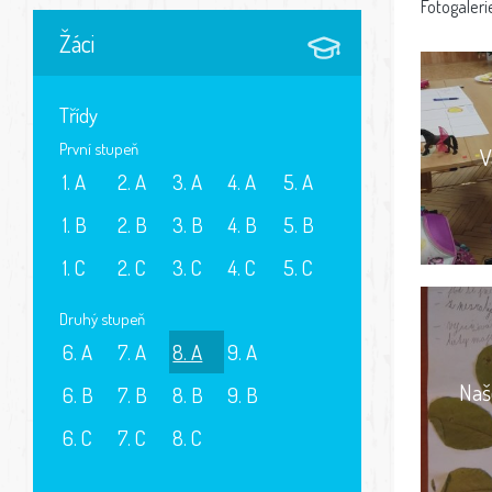
Fotogaleri
Žáci
Třídy
První stupeň
V
1. A
2. A
3. A
4. A
5. A
1. B
2. B
3. B
4. B
5. B
1. C
2. C
3. C
4. C
5. C
Druhý stupeň
6. A
7. A
8. A
9. A
Naš
6. B
7. B
8. B
9. B
6. C
7. C
8. C