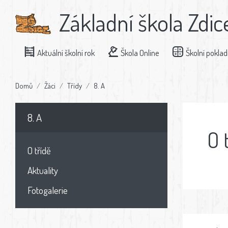
Základní škola Zdic
Aktuální školní rok
Škola Online
Školní pokla
Domů
Žáci
Třídy
8. A
8. A
O 
O třídě
Aktuality
Fotogalerie