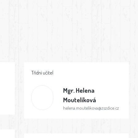
Třídní učitel
Mgr.
Helena
Moutelíková
helena.moutelikova@zszdice.cz