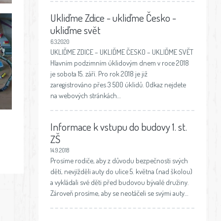
Ukliďme Zdice - ukliďme Česko -
ukliďme svět
6.3.2020
UKLIĎME ZDICE – UKLIĎME ČESKO – UKLIĎME SVĚT
Hlavním podzimním úklidovým dnem v roce 2018
je sobota 15. září. Pro rok 2018 je již
zaregistrováno přes 3 500 úklidů. Odkaz nejdete
na webových stránkách…
Informace k vstupu do budovy 1. st.
ZŠ
14.9.2018
Prosíme rodiče, aby z důvodu bezpečnosti svých
dětí, nevjížděli auty do ulice 5. května (nad školou)
a vykládali své děti před budovou bývalé družiny.
Zároveň prosíme, aby se neotáčeli se svými auty…