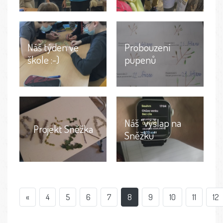
Náš týden ve
Probouzení
škole :-)
pupenů
Náš "výšlap na
Projekt Sněžka
Sněžku"
«
4
5
6
7
8
9
10
11
12