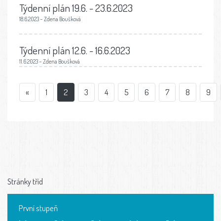
Týdenní plán 19.6. - 23.6.2023
18.6.2023 – Zdena Boušková
Týdenní plán 12.6. - 16.6.2023
11.6.2023 – Zdena Boušková
«
1
2
3
4
5
6
7
8
9
Stránky tříd
První stupeň