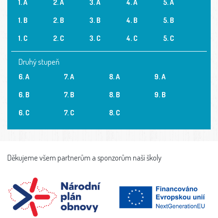
1. A
2. A
3. A
4. A
5. A
1. B
2. B
3. B
4. B
5. B
1. C
2. C
3. C
4. C
5. C
Druhý stupeň
6. A
7. A
8. A
9. A
6. B
7. B
8. B
9. B
6. C
7. C
8. C
Děkujeme všem partnerům a sponzorům naší školy