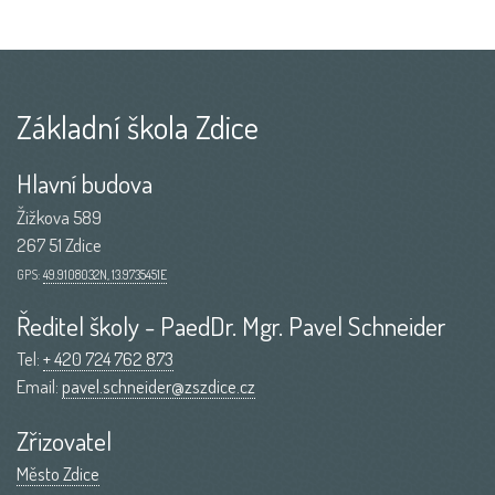
Základní škola Zdice
Hlavní budova
Žižkova 589
267 51 Zdice
GPS:
49.9108032N, 13.9735451E
Ředitel školy - PaedDr. Mgr. Pavel Schneider
Tel:
+ 420 724 762 873
Email:
pavel.schneider@zszdice.cz
Zřizovatel
Město Zdice