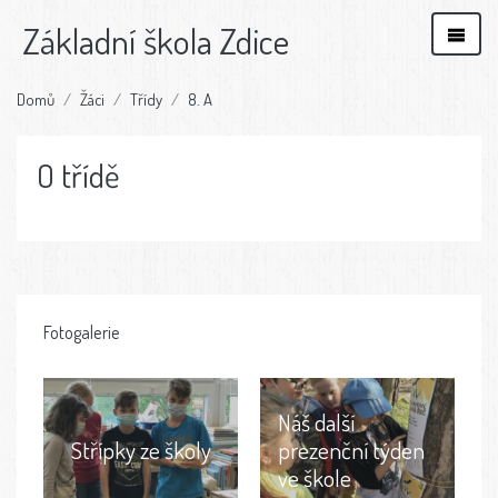
Základní škola Zdice
Domů
Žáci
Třídy
8. A
O třídě
Fotogalerie
Náš další
Střípky ze školy
prezenční týden
ve škole