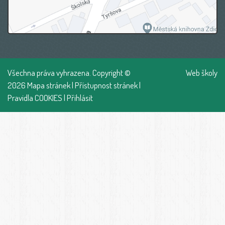
Všechna práva vyhrazena. Copyright ©
Web školy
2026
Mapa stránek
|
Přístupnost stránek
|
Pravidla COOKIES
|
Přihlásit