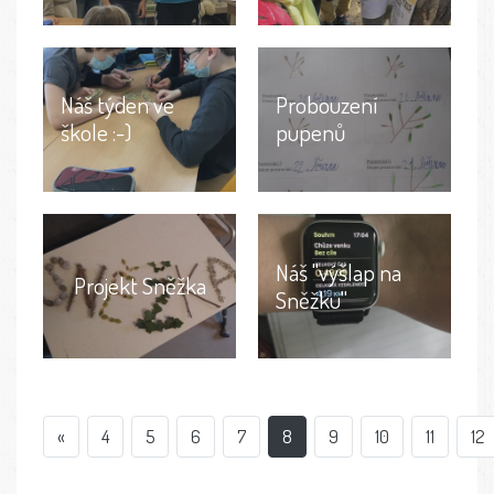
Náš týden ve
Probouzení
škole :-)
pupenů
Náš "výšlap na
Projekt Sněžka
Sněžku"
«
4
5
6
7
8
9
10
11
12