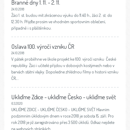
Branné dny 1. 11. - 2. 11.
24.10.2018
Žáci 1. st. budou mít zkrácenou výuku do 11.40 h., žáci 2. st. do
12.30 h. Přijďte prosím ve vhodném sportovním oblečení,
případně i s pláštěnkou.
Oslava 100. výročí vzniku ČR
24.10.2018
V pátek proběhne ve škole projekt ke 100. výročí vzniku České
republiky. Žáci i učitelé přijdou v dobových kostýmech nebo v
barvách státní vlajky. Dopoledne zhlédnou filmy o historii vzniku
ČR,…
Ukliďme Zdice - ukliďme Česko - ukliďme svět
6.3.2020
UKLIĎME ZDICE – UKLIĎME ČESKO – UKLIĎME SVĚT Hlavním
podzimním úklidovým dnem v roce 2018 je sobota 15. září. Pro
rok 2018 je již zaregistrováno přes 3 500 úklidů. Odkaz nejdete
na webových stránkách…