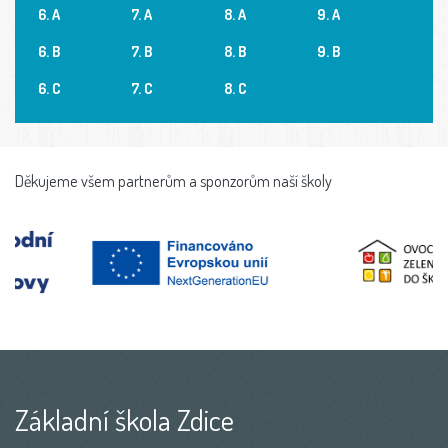
6. A
7. A
8. A
9. A
6. B
7. B
8. B
9. B
6. C
7. C
8. C
Děkujeme všem partnerům a sponzorům naší školy
Základní škola Zdice