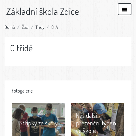
Základní škola Zdice
Domů
Žáci
Třídy
8. A
O třídě
Fotogalerie
Náš další
Střípky ze školy
prezenční týden
ve škole