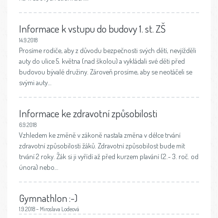
Informace k vstupu do budovy 1. st. ZŠ
14.9.2018
Prosíme rodiče, aby z důvodu bezpečnosti svých dětí, nevjížděli
auty do ulice 5. května (nad školou) a vykládali své děti před
budovou bývalé družiny. Zároveň prosíme, aby se neotáčeli se
svými auty…
Informace ke zdravotní způsobilosti
6.9.2018
Vzhledem ke změně v zákoně nastala změna v délce trvání
zdravotní způsobilosti žáků. Zdravotní způsobilost bude mít
trvání 2 roky. Žák si ji vyřídí až před kurzem plavání (2.- 3. roč. od
února) nebo…
Gymnathlon :-)
1.9.2018 – Miroslava Lodeová