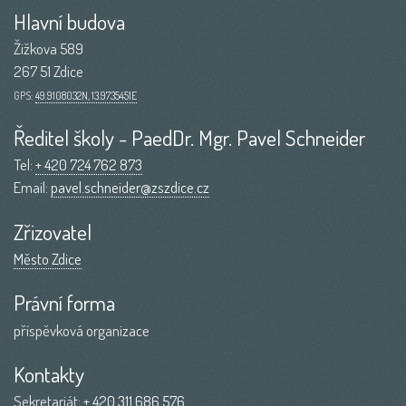
Hlavní budova
Žižkova 589
267 51 Zdice
GPS:
49.9108032N, 13.9735451E
Ředitel školy - PaedDr. Mgr. Pavel Schneider
Tel:
+ 420 724 762 873
Email:
pavel.schneider@zszdice.cz
Zřizovatel
Město Zdice
Právní forma
příspěvková organizace
Kontakty
Sekretariát:
+ 420 311 686 576