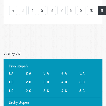
«
3
4
5
6
7
8
9
10
11
Stránky tříd
První stupeň
1. A
2. A
3. A
4. A
5. A
1. B
2. B
3. B
4. B
5. B
1. C
2. C
3. C
4. C
5. C
Druhý stupeň