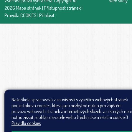
Všechna práva vyhrazena. Copyright ©
Web školy
2026
Mapa stránek
|
Přístupnost stránek
|
Pravidla COOKIES
|
Přihlásit
Naše škola zpracovává v souvislosti s využitím webových stránek
pouze taková cookies, která jsou nezbytně nutná pro zajištění
provozu webových stránek a internetových služeb, a u kterých není
nutno získat souhlas uživatele webu (technické a relační cookies).
Pravidla cookies