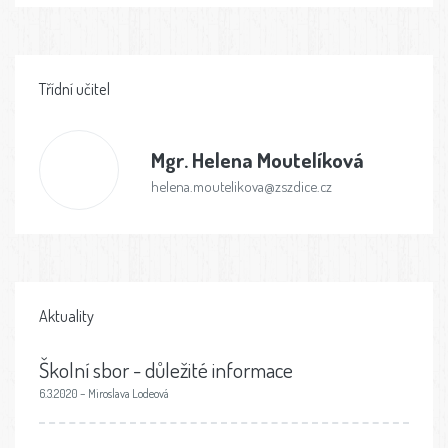
Třídní učitel
Mgr.
Helena Moutelíková
helena.moutelikova@zszdice.cz
Aktuality
Školní sbor - důležité informace
6.3.2020 – Miroslava Lodeová