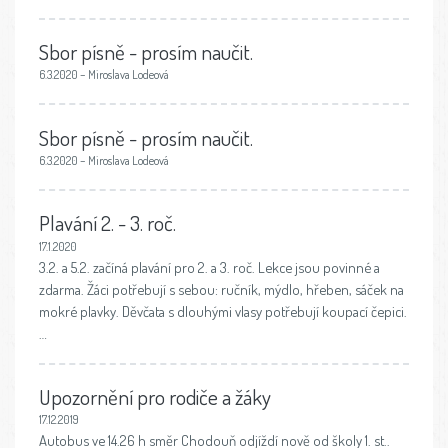
Sbor písně - prosím naučit.
6.3.2020 – Miroslava Lodeová
Sbor písně - prosím naučit.
6.3.2020 – Miroslava Lodeová
Plavání 2. - 3. roč.
17.1.2020
3.2. a 5.2. začíná plavání pro 2. a 3. roč. Lekce jsou povinné a
zdarma. Žáci potřebují s sebou: ručník, mýdlo, hřeben, sáček na
mokré plavky. Děvčata s dlouhými vlasy potřebují koupací čepici.
…
Upozornění pro rodiče a žáky
17.12.2019
Autobus ve 14.26 h směr Chodouň odjíždí nově od školy 1. st..