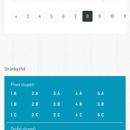
«
3
4
5
6
7
8
9
10
11
Stránky tříd
První stupeň
1. A
2. A
3. A
4. A
5. A
1. B
2. B
3. B
4. B
5. B
1. C
2. C
3. C
4. C
5. C
Druhý stupeň