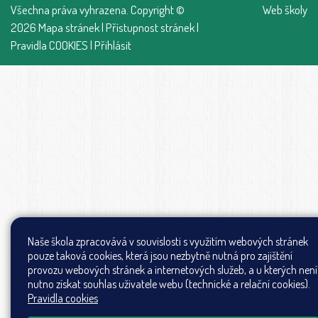
Všechna práva vyhrazena. Copyright ©
Web školy
2026
Mapa stránek
|
Přístupnost stránek
|
Pravidla COOKIES
|
Přihlásit
Naše škola zpracovává v souvislosti s využitím webových stránek
pouze taková cookies, která jsou nezbytně nutná pro zajištění
provozu webových stránek a internetových služeb, a u kterých není
nutno získat souhlas uživatele webu (technické a relační cookies).
Pravidla cookies