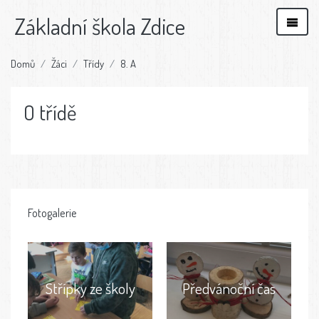
Základní škola Zdice
Domů
Žáci
Třídy
8. A
O třídě
Fotogalerie
Střípky ze školy
Předvánoční čas