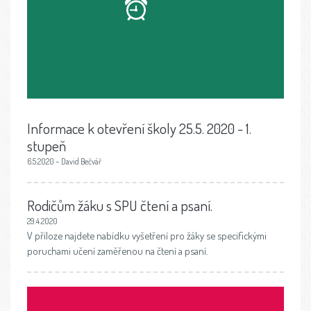
Informace k otevření školy 25.5. 2020 - 1.
stupeň
6.5.2020 – David Bečvář
Rodičům žáku s SPU čtení a psaní.
29.4.2020
V příloze najdete nabídku vyšetření pro žáky se specifickými
poruchami učení zaměřenou na čtení a psaní.