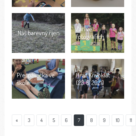
Září ve
Náš barevný říjen
fotografiích
Přespávačka ve
Hrad Křivoklát
škole
(23. 6. 2021)
«
3
4
5
6
7
8
9
10
11