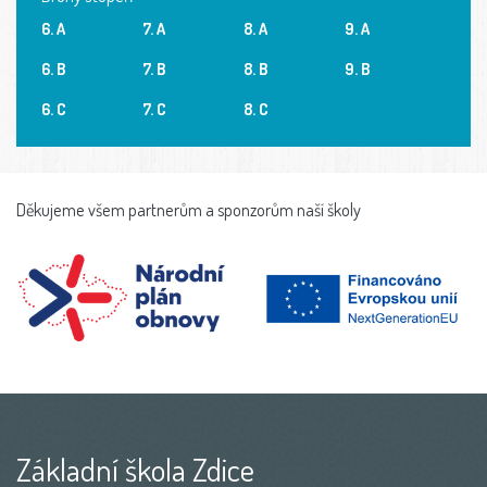
6. A
7. A
8. A
9. A
6. B
7. B
8. B
9. B
6. C
7. C
8. C
Děkujeme všem partnerům a sponzorům naší školy
Základní škola Zdice