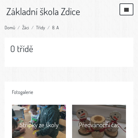
Základní škola Zdice
Domů
Žáci
Třídy
8. A
O třídě
Fotogalerie
Střípky ze školy
Předvánoční čas