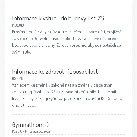
Informace k vstupu do budovy 1. st. ZŠ
14.9.2018
Prosíme rodiče, aby z důvodu bezpečnosti svých dětí, nevjížděli
auty do ulice 5. května (nad školou) a vykládali své děti před
budovou bývalé družiny. Zároveň prosíme, aby se neotáčeli se
svými auty…
Informace ke zdravotní způsobilosti
6.9.2018
Vzhledem ke změně v zákoně nastala změna v délce trvání
zdravotní způsobilosti žáků. Zdravotní způsobilost bude mít
trvání 2 roky. Žák si ji vyřídí až před kurzem plavání (2.- 3. roč. od
února) nebo…
Gymnathlon :-)
1.9.2018 – Miroslava Lodeová