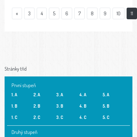
«
3
4
5
6
7
8
9
10
11
Stránky tříd
První stupeň
1. A
2. A
3. A
4. A
5. A
1. B
2. B
3. B
4. B
5. B
1. C
2. C
3. C
4. C
5. C
Druhý stupeň