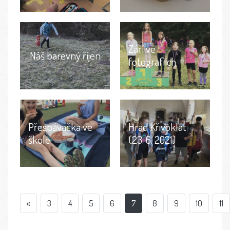
Září ve
Náš barevný říjen
fotografiích
Přespávačka ve
Hrad Křivoklát
škole
(23. 6. 2021)
«
3
4
5
6
7
8
9
10
11