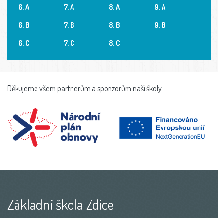
6. A
7. A
8. A
9. A
6. B
7. B
8. B
9. B
6. C
7. C
8. C
Děkujeme všem partnerům a sponzorům naší školy
Základní škola Zdice