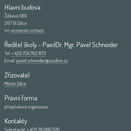
Hlavní budova
Žižkova 589
267 51 Zdice
GPS:
49.9108032N, 13.9735451E
Ředitel školy - PaedDr. Mgr. Pavel Schneider
Tel:
+ 420 724 762 873
Email:
pavel.schneider@zszdice.cz
Zřizovatel
Město Zdice
Právní forma
příspěvková organizace
Kontakty
Sekretariát:
+ 420 311 686 576