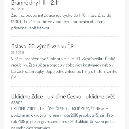
Branné dny 1. 11. - 2. 11.
24.10.2018
Žáci 1. st. budou mít zkrácenou výuku do 11.40 h., žáci 2. st. do
12.30 h. Přijďte prosím ve vhodném sportovním oblečení,
případně i s pláštěnkou.
Oslava 100. výročí vzniku ČR
24.10.2018
V pátek proběhne ve škole projekt ke 100. výročí vzniku České
republiky. Žáci i učitelé přijdou v dobových kostýmech nebo v
barvách státní vlajky. Dopoledne zhlédnou filmy o historii vzniku
ČR,…
Ukliďme Zdice - ukliďme Česko - ukliďme svět
6.3.2020
UKLIĎME ZDICE – UKLIĎME ČESKO – UKLIĎME SVĚT Hlavním
podzimním úklidovým dnem v roce 2018 je sobota 15. září. Pro
rok 2018 je již zaregistrováno přes 3 500 úklidů. Odkaz nejdete
na webových stránkách…