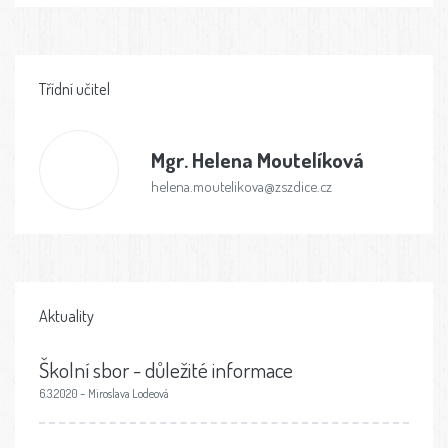
Třídní učitel
Mgr.
Helena Moutelíková
helena.moutelikova@zszdice.cz
Aktuality
Školní sbor - důležité informace
6.3.2020 – Miroslava Lodeová