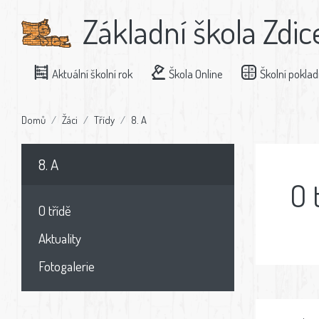
Základní škola Zdic
Aktuální školní rok
Škola Online
Školní pokla
Domů
Žáci
Třídy
8. A
8. A
O 
O třídě
Aktuality
Fotogalerie