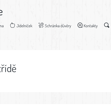
e
dna
Jídelníček
Schránka důvěry
Kontakty
třídě