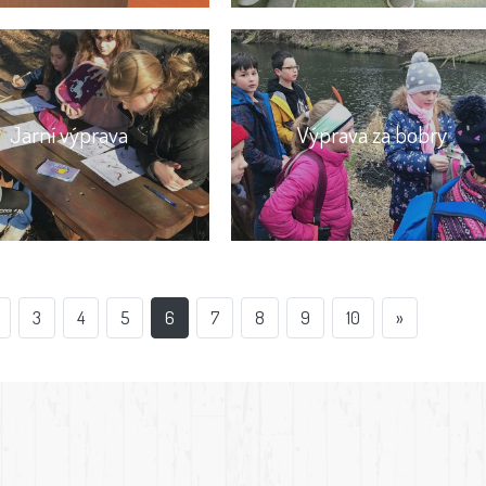
Jarní výprava
Výprava za bobry
3
4
5
6
7
8
9
10
»