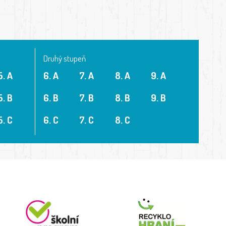
Druhý stupeň
5. A
6. A
7. A
8. A
9. A
5. B
6. B
7. B
8. B
9. B
5. C
6. C
7. C
8. C