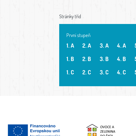
Stránky tříd
První stupeň
1. A
2. A
3. A
4. A
1. B
2. B
3. B
4. B
1. C
2. C
3. C
4. C