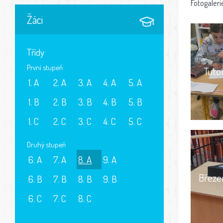
Fotogaleri
Žáci
Třídy
První stupeň
Tuto
1. A
2. A
3. A
4. A
5. A
1. B
2. B
3. B
4. B
5. B
1. C
2. C
3. C
4. C
5. C
Druhý stupeň
6. A
7. A
8. A
9. A
Březe
6. B
7. B
8. B
9. B
6. C
7. C
8. C