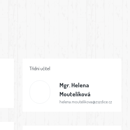
Třídní učitel
Mgr.
Helena
Moutelíková
helena.moutelikova@zszdice.cz