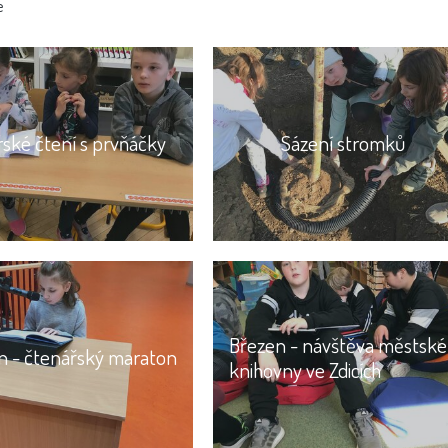
e
rské čtení s prvňáčky
Sázení stromků
Březen - návštěva městské
n - čtenářský maraton
knihovny ve Zdicích