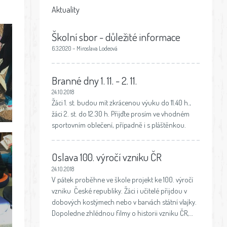
Aktuality
Školní sbor - důležité informace
6.3.2020 – Miroslava Lodeová
Branné dny 1. 11. - 2. 11.
24.10.2018
Žáci 1. st. budou mít zkrácenou výuku do 11.40 h.,
žáci 2. st. do 12.30 h. Přijďte prosím ve vhodném
sportovním oblečení, případně i s pláštěnkou.
Oslava 100. výročí vzniku ČR
24.10.2018
V pátek proběhne ve škole projekt ke 100. výročí
vzniku České republiky. Žáci i učitelé přijdou v
dobových kostýmech nebo v barvách státní vlajky.
Dopoledne zhlédnou filmy o historii vzniku ČR,…