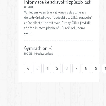
Informace ke zdravotní způsobilosti
6.9.2018
Vzhledem ke změně v zákoně nastala změna v
délce trvání zdravotní způsobilosti žáků. Zdravotní
způsobilost bude mít trvání 2 roky. Žák si ji vyřídí
až před kurzem plavání (2.- 3. roč. od února)
nebo…
Gymnathlon :-)
1.9.2018 – Miroslava Lodeová
«
3
4
5
6
7
8
9