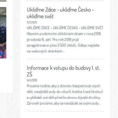
Ukliďme Zdice - ukliďme Česko -
ukliďme svět
6.3.2020
UKLIĎME ZDICE – UKLIĎME ČESKO – UKLIĎME SVĚT
Hlavním podzimním úklidovým dnem v roce 2018
je sobota 15. září. Pro rok 2018 je již
zaregistrováno přes 3 500 úklidů. Odkaz nejdete
na webových stránkách…
Informace k vstupu do budovy 1. st.
ZŠ
14.9.2018
Prosíme rodiče, aby z důvodu bezpečnosti svých
dětí, nevjížděli auty do ulice 5. května (nad školou)
a vykládali své děti před budovou bývalé družiny.
Zároveň prosíme, aby se neotáčeli se svými auty…