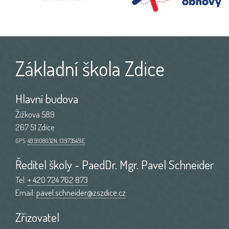
Základní škola Zdice
Hlavní budova
Žižkova 589
267 51 Zdice
GPS:
49.9108032N, 13.9735451E
Ředitel školy - PaedDr. Mgr. Pavel Schneider
Tel:
+ 420 724 762 873
Email:
pavel.schneider@zszdice.cz
Zřizovatel