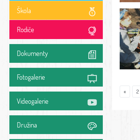
Škola
Rodiče
Dokumenty
Fotogalerie
«
2
Videogalerie
Družina