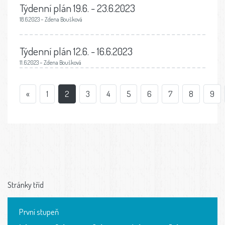
Týdenní plán 19.6. - 23.6.2023
18.6.2023 – Zdena Boušková
Týdenní plán 12.6. - 16.6.2023
11.6.2023 – Zdena Boušková
«
1
2
3
4
5
6
7
8
9
Stránky tříd
První stupeň