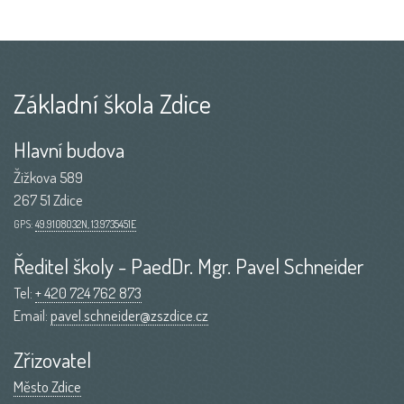
Základní škola Zdice
Hlavní budova
Žižkova 589
267 51 Zdice
GPS:
49.9108032N, 13.9735451E
Ředitel školy - PaedDr. Mgr. Pavel Schneider
Tel:
+ 420 724 762 873
Email:
pavel.schneider@zszdice.cz
Zřizovatel
Město Zdice