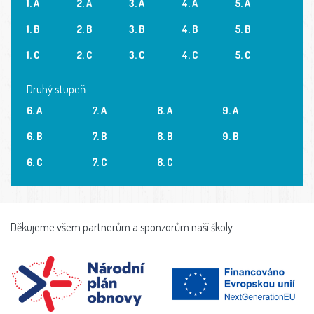
1. A
2. A
3. A
4. A
5. A
1. B
2. B
3. B
4. B
5. B
1. C
2. C
3. C
4. C
5. C
Druhý stupeň
6. A
7. A
8. A
9. A
6. B
7. B
8. B
9. B
6. C
7. C
8. C
Děkujeme všem partnerům a sponzorům naší školy