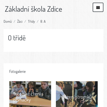
Základní škola Zdice
Domů
Žáci
Třídy
8. A
O třídě
Fotogalerie
Tutorské čtení s
Sázení stromků
prvňáčky