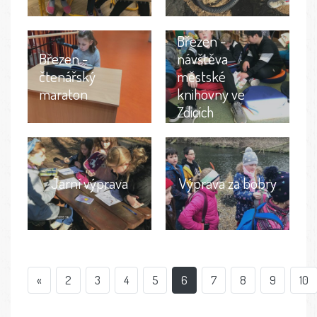
Březen -
Březen -
návštěva
čtenářský
městské
maraton
knihovny ve
Zdicích
Jarní výprava
Výprava za bobry
«
2
3
4
5
6
7
8
9
10