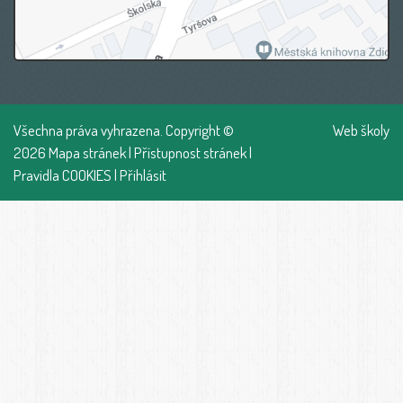
Všechna práva vyhrazena. Copyright ©
Web školy
2026
Mapa stránek
|
Přístupnost stránek
|
Pravidla COOKIES
|
Přihlásit