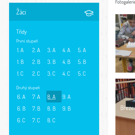
Fotogaleri
Žáci
Třídy
První stupeň
Tuto
1. A
2. A
3. A
4. A
5. A
1. B
2. B
3. B
4. B
5. B
1. C
2. C
3. C
4. C
5. C
Druhý stupeň
6. A
7. A
8. A
9. A
Březe
6. B
7. B
8. B
9. B
6. C
7. C
8. C