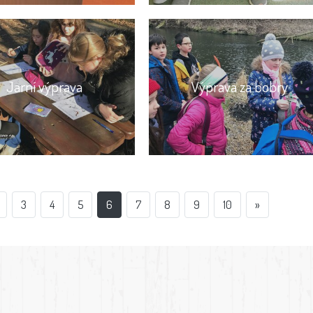
Jarní výprava
Výprava za bobry
3
4
5
6
7
8
9
10
»