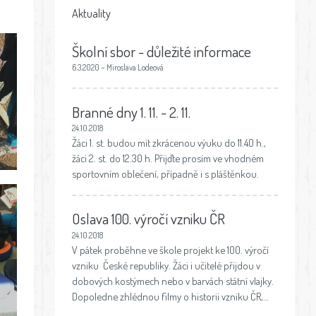
Aktuality
Školní sbor - důležité informace
6.3.2020 – Miroslava Lodeová
Branné dny 1. 11. - 2. 11.
24.10.2018
Žáci 1. st. budou mít zkrácenou výuku do 11.40 h.,
žáci 2. st. do 12.30 h. Přijďte prosím ve vhodném
sportovním oblečení, případně i s pláštěnkou.
Oslava 100. výročí vzniku ČR
24.10.2018
V pátek proběhne ve škole projekt ke 100. výročí
vzniku České republiky. Žáci i učitelé přijdou v
dobových kostýmech nebo v barvách státní vlajky.
Dopoledne zhlédnou filmy o historii vzniku ČR,…