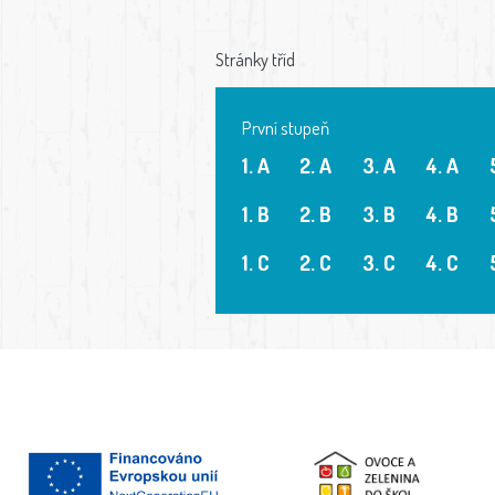
Stránky tříd
První stupeň
1. A
2. A
3. A
4. A
1. B
2. B
3. B
4. B
1. C
2. C
3. C
4. C