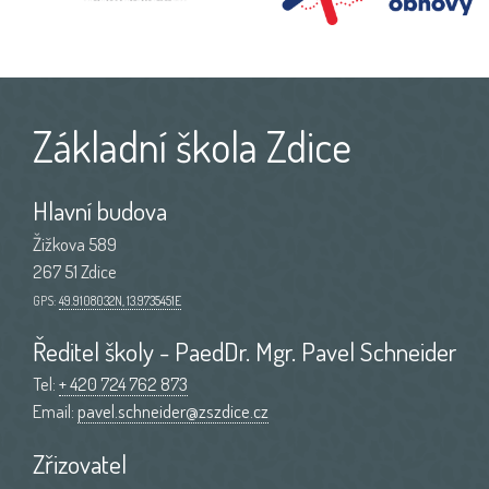
Základní škola Zdice
Hlavní budova
Žižkova 589
267 51 Zdice
GPS:
49.9108032N, 13.9735451E
Ředitel školy - PaedDr. Mgr. Pavel Schneider
Tel:
+ 420 724 762 873
Email:
pavel.schneider@zszdice.cz
Zřizovatel