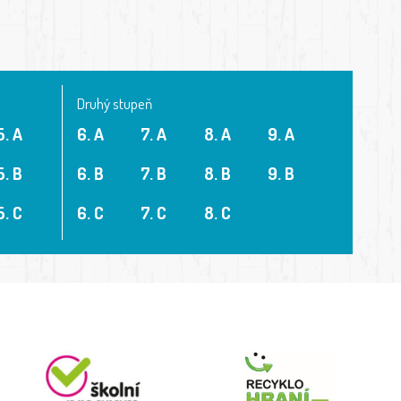
Druhý stupeň
5. A
6. A
7. A
8. A
9. A
5. B
6. B
7. B
8. B
9. B
5. C
6. C
7. C
8. C