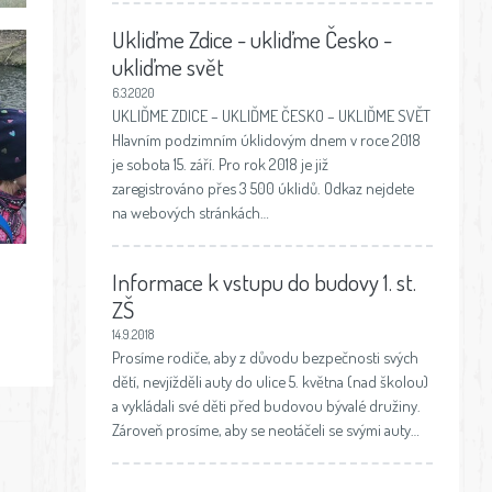
Ukliďme Zdice - ukliďme Česko -
ukliďme svět
6.3.2020
UKLIĎME ZDICE – UKLIĎME ČESKO – UKLIĎME SVĚT
Hlavním podzimním úklidovým dnem v roce 2018
je sobota 15. září. Pro rok 2018 je již
zaregistrováno přes 3 500 úklidů. Odkaz nejdete
na webových stránkách…
Informace k vstupu do budovy 1. st.
ZŠ
14.9.2018
Prosíme rodiče, aby z důvodu bezpečnosti svých
dětí, nevjížděli auty do ulice 5. května (nad školou)
a vykládali své děti před budovou bývalé družiny.
Zároveň prosíme, aby se neotáčeli se svými auty…