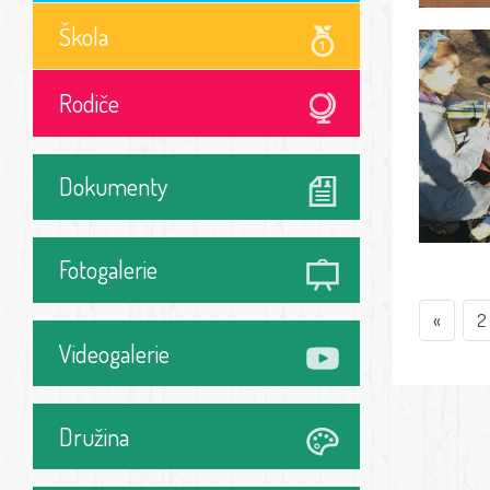
Škola
Rodiče
Dokumenty
Fotogalerie
«
2
Videogalerie
Družina