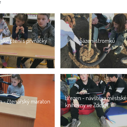
e
rské čtení s prvňáčky
Sázení stromků
Březen - návštěva městské
n - čtenářský maraton
knihovny ve Zdicích