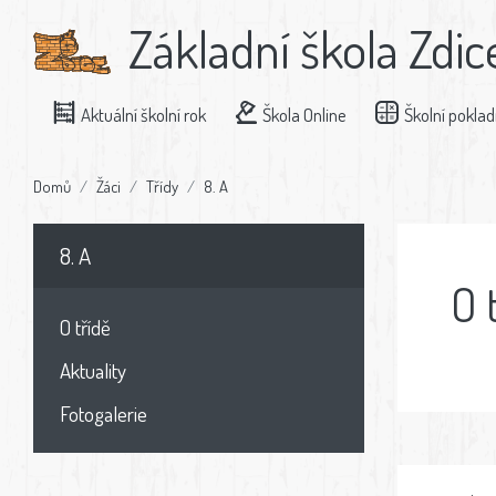
Základní škola Zdic
Aktuální školní rok
Škola Online
Školní pokla
Domů
Žáci
Třídy
8. A
8. A
O 
O třídě
Aktuality
Fotogalerie