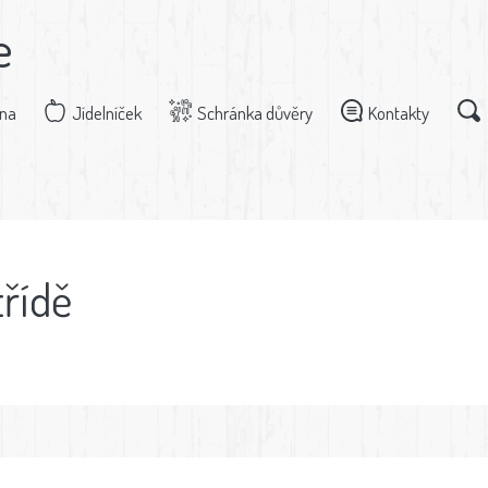
e
dna
Jídelníček
Schránka důvěry
Kontakty
třídě