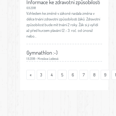
Informace ke zdravotní způsobilosti
6.9.2018
Vzhledem ke změně v zákoně nastala změna v
délce trvání zdravotní způsobilosti žáků. Zdravotní
způsobilost bude mít trvání 2 roky. Žák si ji vyřídí
až před kurzem plavání (2.- 3. roč. od února)
nebo…
Gymnathlon :-)
1.9.2018 – Miroslava Lodeová
«
3
4
5
6
7
8
9