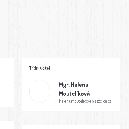
Třídní učitel
Mgr.
Helena
Moutelíková
helena.moutelikova@zszdice.cz