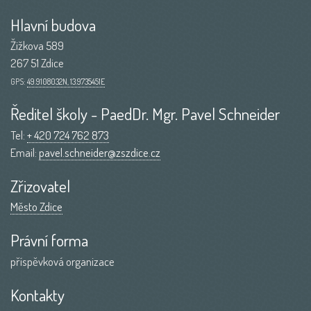
Hlavní budova
Žižkova 589
267 51 Zdice
GPS:
49.9108032N, 13.9735451E
Ředitel školy - PaedDr. Mgr. Pavel Schneider
Tel:
+ 420 724 762 873
Email:
pavel.schneider@zszdice.cz
Zřizovatel
Město Zdice
Právní forma
příspěvková organizace
Kontakty