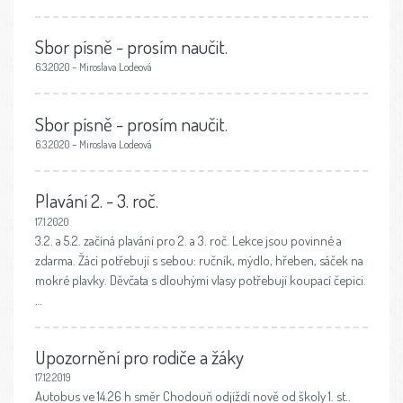
Sbor písně - prosím naučit.
6.3.2020 – Miroslava Lodeová
Sbor písně - prosím naučit.
6.3.2020 – Miroslava Lodeová
Plavání 2. - 3. roč.
17.1.2020
3.2. a 5.2. začíná plavání pro 2. a 3. roč. Lekce jsou povinné a
zdarma. Žáci potřebují s sebou: ručník, mýdlo, hřeben, sáček na
mokré plavky. Děvčata s dlouhými vlasy potřebují koupací čepici.
…
Upozornění pro rodiče a žáky
17.12.2019
Autobus ve 14.26 h směr Chodouň odjíždí nově od školy 1. st..