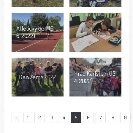
Atletický den (6.
Jaro!
6. 2022)
Hrad Karlštejn (13.
Den Země 2022
4. 2022)
«
1
2
3
4
5
6
7
8
9