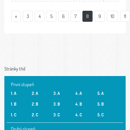
«
3
4
5
6
7
8
9
10
11
Stránky tříd
První stupeň
1. A
2. A
3. A
4. A
5. A
1. B
2. B
3. B
4. B
5. B
1. C
2. C
3. C
4. C
5. C
Druhý stupeň