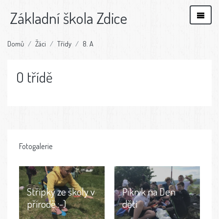
Základní škola Zdice
Domů
Žáci
Třídy
8. A
O třídě
Fotogalerie
Střípky ze školy v
Piknik na Den
přírodě :-)
dětí