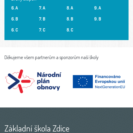
6. A
7. A
8. A
9. A
6. B
7. B
8. B
9. B
6. C
7. C
8. C
Děkujeme všem partnerům a sponzorům naší školy
Základní škola Zdice