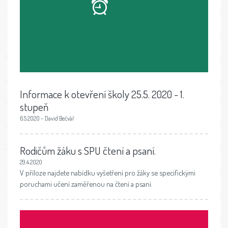
Informace k otevření školy 25.5. 2020 - 1.
stupeň
6.5.2020 – David Bečvář
Rodičům žáku s SPU čtení a psaní.
29.4.2020
V příloze najdete nabídku vyšetření pro žáky se specifickými
poruchami učení zaměřenou na čtení a psaní.