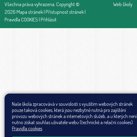
Všechna práva vyhrazena. Copyright ©
Web školy
2026
Mapa stránek
|
Přístupnost stránek
|
Pravidla COOKIES
|
Přihlásit
Naše škola zpracovává v souvislosti s využitím webových stránek
pouze taková cookies, která jsou nezbytně nutná pro zajištění
provozu webových stránek a internetových služeb, a u kterých není
nutno získat souhlas uživatele webu (technické a relační cookies).
Pravidla cookies