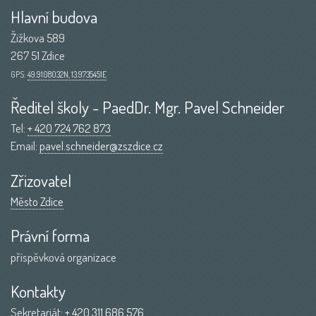
Hlavní budova
Žižkova 589
267 51 Zdice
GPS:
49.9108032N, 13.9735451E
Ředitel školy - PaedDr. Mgr. Pavel Schneider
Tel:
+ 420 724 762 873
Email:
pavel.schneider@zszdice.cz
Zřizovatel
Město Zdice
Právní forma
příspěvková organizace
Kontakty
Sekretariát:
+ 420 311 686 576