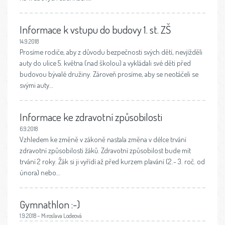
Informace k vstupu do budovy 1. st. ZŠ
14.9.2018
Prosíme rodiče, aby z důvodu bezpečnosti svých dětí, nevjížděli
auty do ulice 5. května (nad školou) a vykládali své děti před
budovou bývalé družiny. Zároveň prosíme, aby se neotáčeli se
svými auty…
Informace ke zdravotní způsobilosti
6.9.2018
Vzhledem ke změně v zákoně nastala změna v délce trvání
zdravotní způsobilosti žáků. Zdravotní způsobilost bude mít
trvání 2 roky. Žák si ji vyřídí až před kurzem plavání (2.- 3. roč. od
února) nebo…
Gymnathlon :-)
1.9.2018 – Miroslava Lodeová