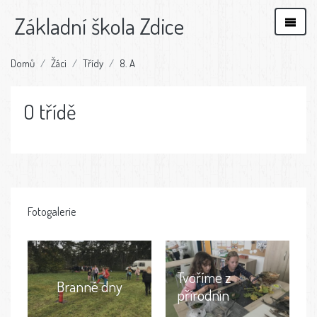
Základní škola Zdice
Domů
Žáci
Třídy
8. A
O třídě
Fotogalerie
Tvoříme z
Branné dny
přírodnin