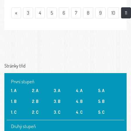
«
3
4
5
6
7
8
9
10
11
Stránky tříd
První stupeň
1. A
2. A
3. A
4. A
5. A
1. B
2. B
3. B
4. B
5. B
1. C
2. C
3. C
4. C
5. C
Druhý stupeň