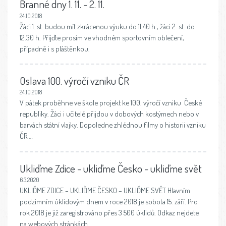
Branné dny 1. 11. - 2. 11.
24.10.2018
Žáci 1. st. budou mít zkrácenou výuku do 11.40 h., žáci 2. st. do
12.30 h. Přijďte prosím ve vhodném sportovním oblečení,
případně i s pláštěnkou.
Oslava 100. výročí vzniku ČR
24.10.2018
V pátek proběhne ve škole projekt ke 100. výročí vzniku České
republiky. Žáci i učitelé přijdou v dobových kostýmech nebo v
barvách státní vlajky. Dopoledne zhlédnou filmy o historii vzniku
ČR,…
Ukliďme Zdice - ukliďme Česko - ukliďme svět
6.3.2020
UKLIĎME ZDICE – UKLIĎME ČESKO – UKLIĎME SVĚT Hlavním
podzimním úklidovým dnem v roce 2018 je sobota 15. září. Pro
rok 2018 je již zaregistrováno přes 3 500 úklidů. Odkaz nejdete
na webových stránkách…