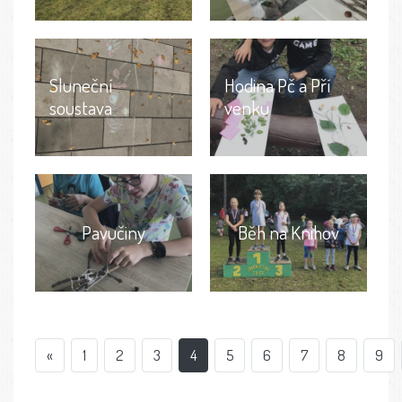
Sluneční
Hodina Pč a Pří
soustava
venku
Pavučiny
Běh na Knihov
«
1
2
3
4
5
6
7
8
9