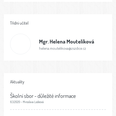
Třídní učitel
Mgr.
Helena Moutelíková
helena.moutelikova@zszdice.cz
Aktuality
Školní sbor - důležité informace
6.3.2020 – Miroslava Lodeová