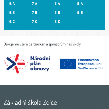
6. A
7. A
8. A
9. A
6. B
7. B
8. B
9. B
6. C
7. C
8. C
Děkujeme všem partnerům a sponzorům naší školy
Základní škola Zdice