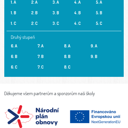
1. A
2. A
3. A
4. A
5. A
1. B
2. B
3. B
4. B
5. B
1. C
2. C
3. C
4. C
5. C
Druhý stupeň
6. A
7. A
8. A
9. A
6. B
7. B
8. B
9. B
6. C
7. C
8. C
Děkujeme všem partnerům a sponzorům naší školy