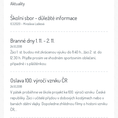
Aktuality
Školní sbor - důležité informace
6.3.2020 – Miroslava Lodeová
Branné dny 1. 11. - 2. 11.
24.10.2018
Žáci 1. st. budou mít zkrácenou výuku do 11.40 h., žáci 2. st. do
12.30 h. Přijďte prosím ve vhodném sportovním oblečení,
případně i s pláštěnkou.
Oslava 100. výročí vzniku ČR
24.10.2018
V pátek proběhne ve škole projekt ke 100. výročí vzniku České
republiky. Žáci i učitelé přijdou v dobových kostýmech nebo v
barvách státní vlajky. Dopoledne zhlédnou filmy o historii vzniku
ČR,…