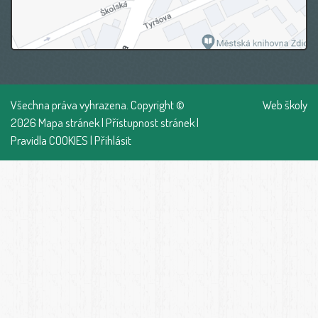
Všechna práva vyhrazena. Copyright ©
Web školy
2026
Mapa stránek
|
Přístupnost stránek
|
Pravidla COOKIES
|
Přihlásit