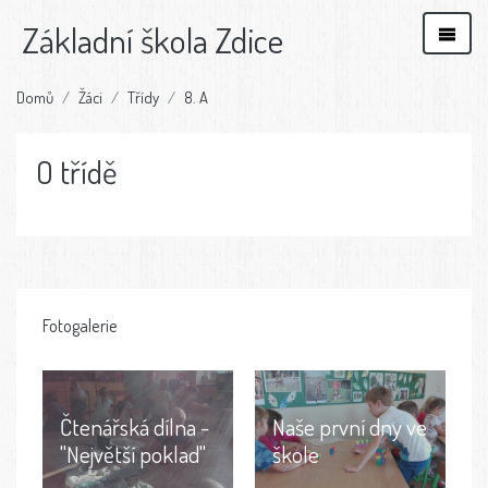
Základní škola Zdice
Domů
Žáci
Třídy
8. A
O třídě
Fotogalerie
Čtenářská dílna -
Naše první dny ve
"Největší poklad"
škole