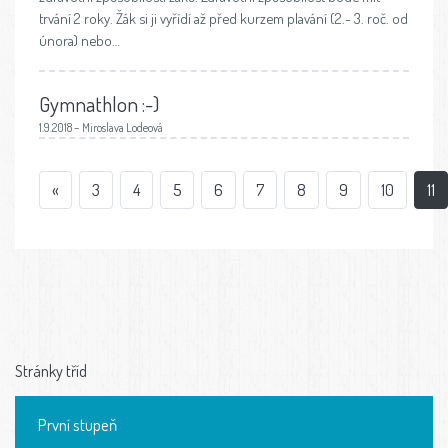
trvání 2 roky. Žák si ji vyřídí až před kurzem plavání (2.- 3. roč. od
února) nebo…
Gymnathlon :-)
1.9.2018 – Miroslava Lodeová
«
3
4
5
6
7
8
9
10
11
Stránky tříd
První stupeň