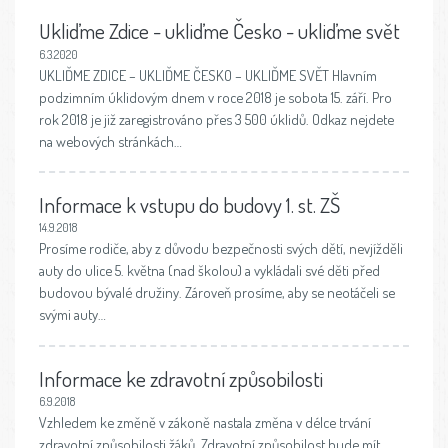
Ukliďme Zdice - ukliďme Česko - ukliďme svět
6.3.2020
UKLIĎME ZDICE – UKLIĎME ČESKO – UKLIĎME SVĚT Hlavním
podzimním úklidovým dnem v roce 2018 je sobota 15. září. Pro
rok 2018 je již zaregistrováno přes 3 500 úklidů. Odkaz nejdete
na webových stránkách…
Informace k vstupu do budovy 1. st. ZŠ
14.9.2018
Prosíme rodiče, aby z důvodu bezpečnosti svých dětí, nevjížděli
auty do ulice 5. května (nad školou) a vykládali své děti před
budovou bývalé družiny. Zároveň prosíme, aby se neotáčeli se
svými auty…
Informace ke zdravotní způsobilosti
6.9.2018
Vzhledem ke změně v zákoně nastala změna v délce trvání
zdravotní způsobilosti žáků. Zdravotní způsobilost bude mít