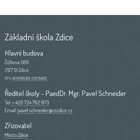
Základní škola Zdice
Hlavní budova
Žižkova 589
267 51 Zdice
GPS:
49.9108032N, 13.9735451E
Ředitel školy - PaedDr. Mgr. Pavel Schneider
Tel:
+ 420 724 762 873
Email:
pavel.schneider@zszdice.cz
Zřizovatel
Město Zdice