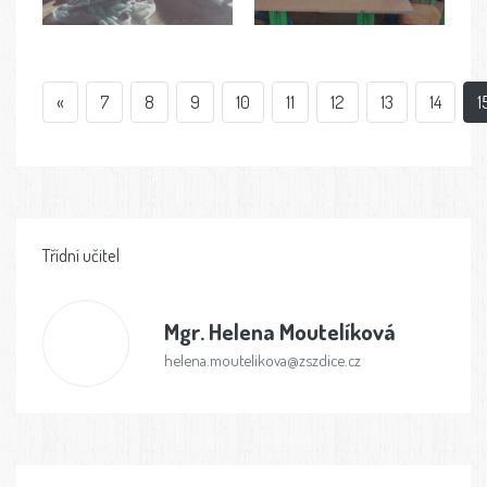
«
7
8
9
10
11
12
13
14
1
Třídní učitel
Mgr.
Helena Moutelíková
helena.moutelikova@zszdice.cz