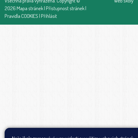
Všechna práva vyhrazena. Copyright ©
Web školy
2026
Mapa stránek
|
Přístupnost stránek
|
Pravidla COOKIES
|
Přihlásit