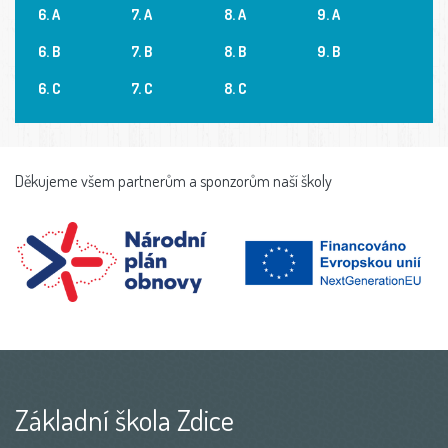
6. A
7. A
8. A
9. A
6. B
7. B
8. B
9. B
6. C
7. C
8. C
Děkujeme všem partnerům a sponzorům naší školy
Základní škola Zdice