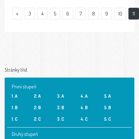
«
3
4
5
6
7
8
9
10
11
Stránky tříd
První stupeň
1. A
2. A
3. A
4. A
5. A
1. B
2. B
3. B
4. B
5. B
1. C
2. C
3. C
4. C
5. C
Druhý stupeň