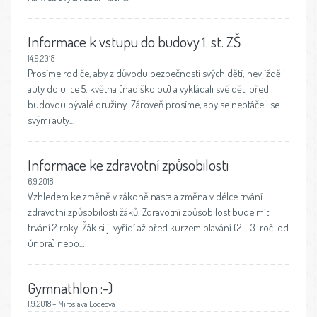
Informace k vstupu do budovy 1. st. ZŠ
14.9.2018
Prosíme rodiče, aby z důvodu bezpečnosti svých dětí, nevjížděli
auty do ulice 5. května (nad školou) a vykládali své děti před
budovou bývalé družiny. Zároveň prosíme, aby se neotáčeli se
svými auty…
Informace ke zdravotní způsobilosti
6.9.2018
Vzhledem ke změně v zákoně nastala změna v délce trvání
zdravotní způsobilosti žáků. Zdravotní způsobilost bude mít
trvání 2 roky. Žák si ji vyřídí až před kurzem plavání (2.- 3. roč. od
února) nebo…
Gymnathlon :-)
1.9.2018 – Miroslava Lodeová