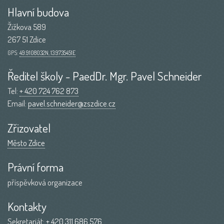
Hlavní budova
Žižkova 589
267 51 Zdice
GPS:
49.9108032N, 13.9735451E
Ředitel školy - PaedDr. Mgr. Pavel Schneider
Tel:
+ 420 724 762 873
Email:
pavel.schneider@zszdice.cz
Zřizovatel
Město Zdice
Právní forma
příspěvková organizace
Kontakty
Sekretariát:
+ 420 311 686 576