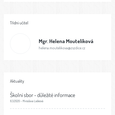
Třídní učitel
Mgr.
Helena Moutelíková
helena.moutelikova@zszdice.cz
Aktuality
Školní sbor - důležité informace
6.3.2020 – Miroslava Lodeová