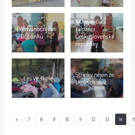
100. výročí
Předvánoční čas
založení
u Dubánků
Československé
republiky
Střípky nejen ze
Les ve škole
školních lavic
«
7
8
9
10
11
12
13
14
1