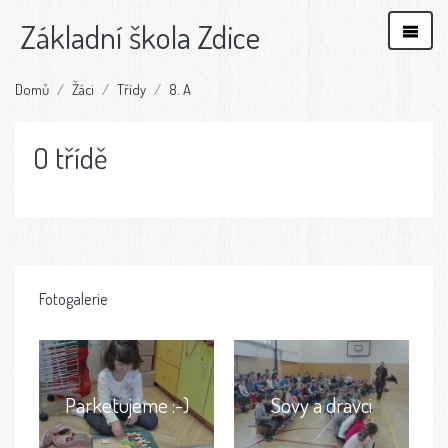
Základní škola Zdice
Domů
Žáci
Třídy
8. A
O třídě
Fotogalerie
Parketujeme :-)
Sovy a dravci