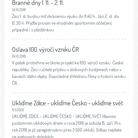
Branné dny 1. 11. - 2. 11.
24.10.2018
Žáci 1. st. budou mít zkrácenou výuku do 11.40 h., žáci 2. st. do
12.30 h. Přijďte prosím ve vhodném sportovním oblečení,
případně i s pláštěnkou.
Oslava 100. výročí vzniku ČR
24.10.2018
V pátek proběhne ve škole projekt ke 100. výročí vzniku České
republiky. Žáci i učitelé přijdou v dobových kostýmech nebo v
barvách státní vlajky. Dopoledne zhlédnou filmy o historii vzniku
ČR,…
Ukliďme Zdice - ukliďme Česko - ukliďme svět
6.3.2020
UKLIĎME ZDICE – UKLIĎME ČESKO – UKLIĎME SVĚT Hlavním
podzimním úklidovým dnem v roce 2018 je sobota 15. září. Pro
rok 2018 je již zaregistrováno přes 3 500 úklidů. Odkaz nejdete
na webových stránkách…