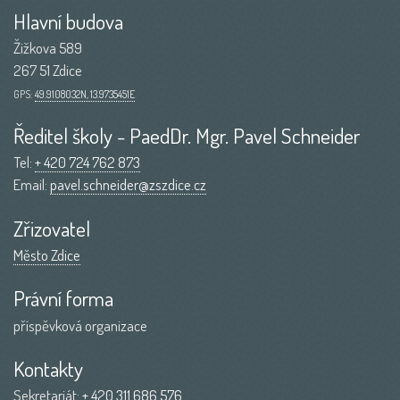
Hlavní budova
Žižkova 589
267 51 Zdice
GPS:
49.9108032N, 13.9735451E
Ředitel školy - PaedDr. Mgr. Pavel Schneider
Tel:
+ 420 724 762 873
Email:
pavel.schneider@zszdice.cz
Zřizovatel
Město Zdice
Právní forma
příspěvková organizace
Kontakty
Sekretariát:
+ 420 311 686 576