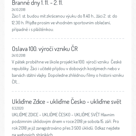
Branné dny 1. 11. - 2. 11.
24.10.2018
Žáci 1. st. budou mít zkrácenou výuku do 11.40 h., žáci 2. st. do
12.30 h. Přijďte prosím ve vhodném sportovním oblečení,
případně i s pláštěnkou.
Oslava 100. výročí vzniku ČR
24.10.2018
V pátek proběhne ve škole projekt ke 100. výročí vzniku České
republiky. Žáci i učitelé přijdou v dobových kostýmech nebo v
barvách státní vlajky. Dopoledne zhlédnou filmy o historii vzniku
ČR,…
Ukliďme Zdice - ukliďme Česko - ukliďme svět
6.3.2020
UKLIĎME ZDICE – UKLIĎME ČESKO – UKLIĎME SVĚT Hlavním
podzimním úklidovým dnem v roce 2018 je sobota 15. září. Pro
rok 2018 je již zaregistrováno přes 3 500 úklidů. Odkaz nejdete
na webových stránkách…