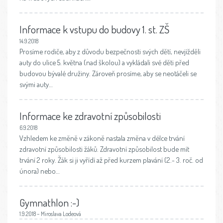
Informace k vstupu do budovy 1. st. ZŠ
14.9.2018
Prosíme rodiče, aby z důvodu bezpečnosti svých dětí, nevjížděli
auty do ulice 5. května (nad školou) a vykládali své děti před
budovou bývalé družiny. Zároveň prosíme, aby se neotáčeli se
svými auty…
Informace ke zdravotní způsobilosti
6.9.2018
Vzhledem ke změně v zákoně nastala změna v délce trvání
zdravotní způsobilosti žáků. Zdravotní způsobilost bude mít
trvání 2 roky. Žák si ji vyřídí až před kurzem plavání (2.- 3. roč. od
února) nebo…
Gymnathlon :-)
1.9.2018 – Miroslava Lodeová