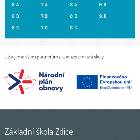
6. A
7. A
8. A
9. A
6. B
7. B
8. B
9. B
6. C
7. C
8. C
Děkujeme všem partnerům a sponzorům naší školy
Základní škola Zdice