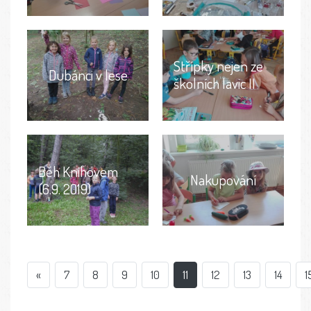
Střípky nejen ze
Dubánci v lese
školních lavic II
Běh Knihovem
Nakupování
(6.9. 2019)
«
7
8
9
10
11
12
13
14
1