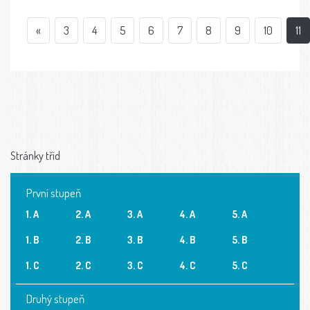
«
3
4
5
6
7
8
9
10
11
Stránky tříd
První stupeň
1. A
2. A
3. A
4. A
5. A
1. B
2. B
3. B
4. B
5. B
1. C
2. C
3. C
4. C
5. C
Druhý stupeň