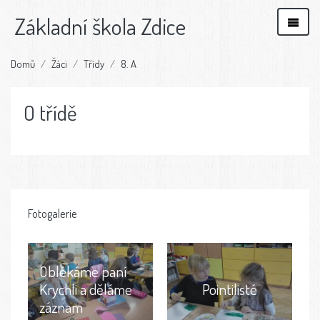
Základní škola Zdice
Domů
Žáci
Třídy
8. A
O třídě
Fotogalerie
Oblékáme paní
Krychli a děláme
Pointilisté
záznam