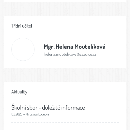
Třídní učitel
Mgr.
Helena Moutelíková
helena.moutelikova@zszdice.cz
Aktuality
Školní sbor - důležité informace
6.3.2020 – Miroslava Lodeová