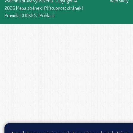
Všechna práva vyhrazena. Copyright ©
Web školy
2026
Mapa stránek
|
Přístupnost stránek
|
Pravidla COOKIES
|
Přihlásit