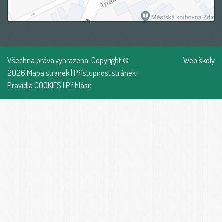
Všechna práva vyhrazena. Copyright ©
Web školy
2026
Mapa stránek
|
Přístupnost stránek
|
Pravidla COOKIES
|
Přihlásit