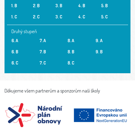
1. B
2. B
3. B
4. B
5. B
1. C
2. C
3. C
4. C
5. C
Druhý stupeň
6. A
7. A
8. A
9. A
6. B
7. B
8. B
9. B
6. C
7. C
8. C
Děkujeme všem partnerům a sponzorům naší školy