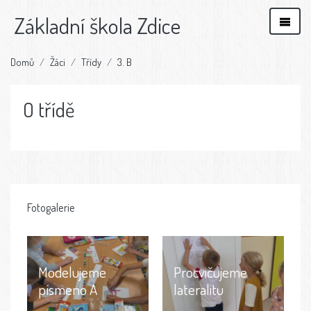
Základní škola Zdice
Domů
Žáci
Třídy
3. B
O třídě
Fotogalerie
Modelujeme
Procvičujeme
písmeno A
lateralitu