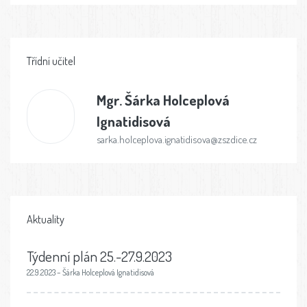
Třídní učitel
Mgr.
Šárka Holceplová
Ignatidisová
sarka.holceplova.ignatidisova@zszdice.cz
Aktuality
Týdenní plán 25.-27.9.2023
22.9.2023 – Šárka Holceplová Ignatidisová