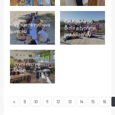
Cestujeme po
Výtvarná výchova
škole a tvoříme
venku
pravidla třídy
První den ve
škole
«
9
10
11
12
13
14
15
16