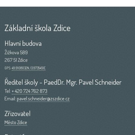
Základní škola Zdice
Hlavní budova
Žižkova 589
267 51 Zdice
GPS:
49.9108032N, 13.9735451E
Ředitel školy - PaedDr. Mgr. Pavel Schneider
Tel:
+ 420 724 762 873
Email:
pavel.schneider@zszdice.cz
Zřizovatel
Město Zdice