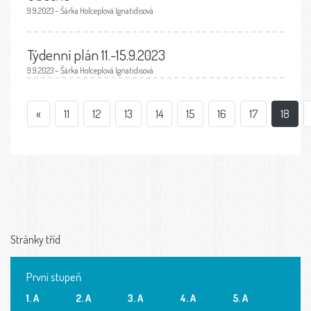
9.9.2023 – Šárka Holceplová Ignatidisová
Týdenní plán 11.-15.9.2023
9.9.2023 – Šárka Holceplová Ignatidisová
«
11
12
13
14
15
16
17
18
Stránky tříd
První stupeň
1. A
2. A
3. A
4. A
5. A