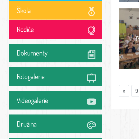
Škola
Rodiče
P
Dokumenty
Fotogalerie
«
9
Videogalerie
Družina