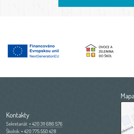
Map
Kontakty
Sekretariát:
+ 420 311 686 576
Školník:
+ 420 775 550 428