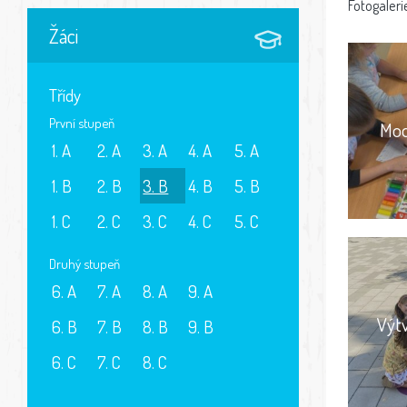
Fotogaleri
Žáci
Třídy
První stupeň
Mod
1. A
2. A
3. A
4. A
5. A
1. B
2. B
3. B
4. B
5. B
1. C
2. C
3. C
4. C
5. C
Druhý stupeň
6. A
7. A
8. A
9. A
Výt
6. B
7. B
8. B
9. B
6. C
7. C
8. C