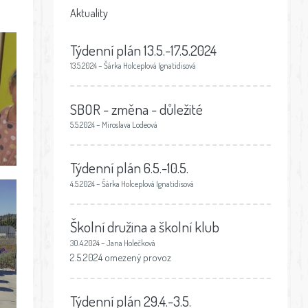
Aktuality
Týdenní plán 13.5.-17.5.2024
13.5.2024 – Šárka Holceplová Ignatidisová
SBOR - změna - důležité
5.5.2024 – Miroslava Lodeová
Týdenní plán 6.5.-10.5.
4.5.2024 – Šárka Holceplová Ignatidisová
Školní družina a školní klub
30.4.2024 – Jana Holečková
2.5.2024 omezený provoz
Týdenní plán 29.4.-3.5.