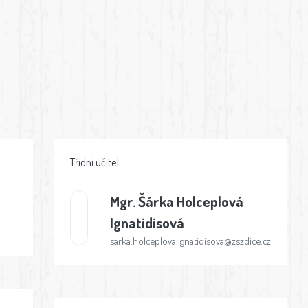
Třídní učitel
Mgr.
Šárka Holceplová
Ignatidisová
sarka.holceplova.ignatidisova@zszdice.cz