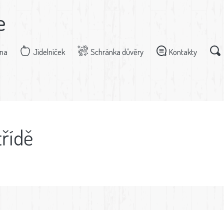
e
dna
Jídelníček
Schránka důvěry
Kontakty
třídě