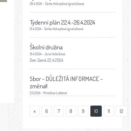
29.4.2024 – Šárka Holceplová Ignatidisová
Týdenní plán 22.4.-26.4.2024
21.4.2024 – Šárka Holceplová Ignatidisová
Školní družina
19.4.2024 – Jana Holečková
Den Země 22.4.2024
Sbor - DŮLEŽITÁ INFORMACE -
změna!!
5.5.2024 – Miroslava Lodeová
«
6
7
8
9
10
11
12