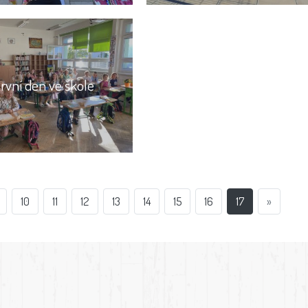
rvní den ve škole
10
11
12
13
14
15
16
17
»