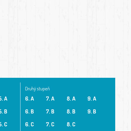
Druhý stupeň
5. A
6. A
7. A
8. A
9. A
5. B
6. B
7. B
8. B
9. B
5. C
6. C
7. C
8. C