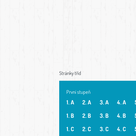
Stránky tříd
První stupeň
1. A
2. A
3. A
4. A
1. B
2. B
3. B
4. B
1. C
2. C
3. C
4. C