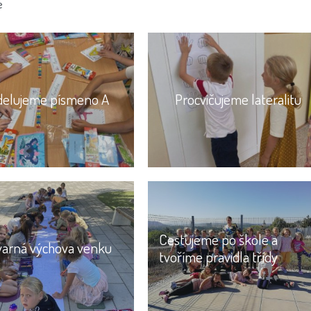
e
elujeme písmeno A
Procvičujeme lateralitu
Cestujeme po škole a
varná výchova venku
tvoříme pravidla třídy