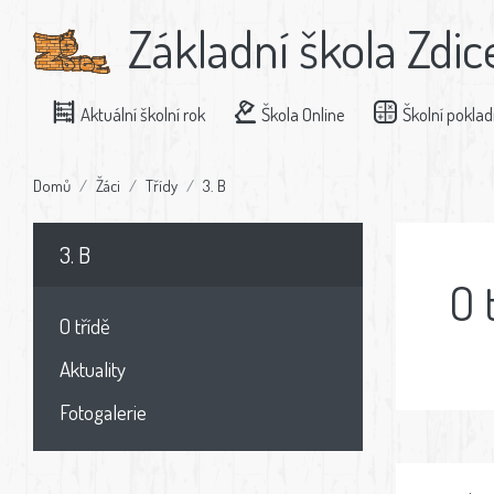
Základní škola Zdic
Aktuální školní rok
Škola Online
Školní pokla
Domů
Žáci
Třídy
3. B
3. B
O 
O třídě
Aktuality
Fotogalerie